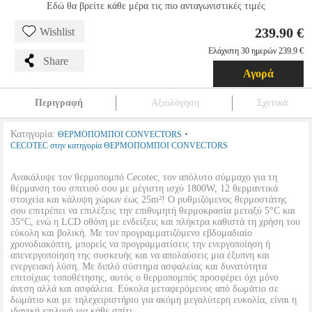
Εδώ θα βρείτε κάθε μέρα τις πιο ανταγωνιστικές τιμές
239.90 €
Wishlist
Ελάχιστη 30 ημερών 239.9 €
Share
Αγορά
Περιγραφή
Αξιολόγηση
Σχετικά
Κατηγορία:
•
ΘΕΡΜΟΠΟΜΠΟΙ CONVECTORS
CECOTEC στην κατηγορία ΘΕΡΜΟΠΟΜΠΟΙ CONVECTORS
Ανακάλυψε τον θερμοπομπό Cecotec, τον απόλυτο σύμμαχο για τη
θέρμανση του σπιτιού σου με μέγιστη ισχύ 1800W, 12 θερμαντικά
στοιχεία και κάλυψη χώρων έως 25m²! Ο ρυθμιζόμενος θερμοστάτης
σου επιτρέπει να επιλέξεις την επιθυμητή θερμοκρασία μεταξύ 5°C και
35°C, ενώ η LCD οθόνη με ενδείξεις και πλήκτρα καθιστά τη χρήση του
εύκολη και βολική. Με τον προγραμματιζόμενο εβδομαδιαίο
χρονοδιακόπτη, μπορείς να προγραμματίσεις την ενεργοποίηση ή
απενεργοποίηση της συσκευής και να απολαύσεις μια έξυπνη και
ενεργειακή λύση. Με διπλό σύστημα ασφαλείας και δυνατότητα
επιτοίχιας τοποθέτησης, αυτός ο θερμοπομπός προσφέρει όχι μόνο
άνεση αλλά και ασφάλεια. Εύκολα μεταφερόμενος από δωμάτιο σε
δωμάτιο και με τηλεχειριστήριο για ακόμη μεγαλύτερη ευκολία, είναι η
ιδανική επιλογή για κάθε σπίτι.