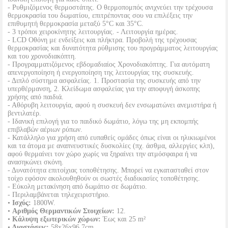
- Ρυθμιζόμενος θερμοστάτης. Ο θερμοπομπός ανιχνεύει την τρέχουσα
θερμοκρασία του δωματίου, επιτρέποντας σου να επιλέξεις την
επιθυμητή θερμοκρασία μεταξύ 5°C και 35°C.
- 3 τρόποι χειροκίνητης λειτουργίας. - Λειτουργία ημέρας.
- LCD Οθόνη με ενδείξεις και πλήκτρα. Προβολή της τρέχουσας
θερμοκρασίας και δυνατότητα ρύθμισης του προγράμματος λειτουργίας
και του χρονοδιακόπτη.
- Προγραμματιζόμενος εβδομαδιαίος Χρονοδιακόπτης. Για αυτόματη
απενεργοποίηση ή ενεργοποίηση της λειτουργίας της συσκευής.
- Διπλό σύστημα ασφαλείας. 1. Προστασία της συσκευής από την
υπερθέρμανση, 2. Κλείδωμα ασφαλείας για την αποφυγή άσκοπης
χρήσης από παιδιά.
- Αθόρυβη λειτουργία, αφού η συσκευή δεν ενσωματώνει ανεμιστήρα ή
βεντιλατέρ.
- Ιδανική επιλογή για το παιδικό δωμάτιο, λόγω της μη εκπομπής
επιβλαβών αέριων ρύπων.
- Κατάλληλο για χρήση από ευπαθείς ομάδες όπως είναι οι ηλικιωμένοι
και τα άτομα με αναπνευστικές δυσκολίες (πχ. άσθμα, αλλεργίες κλπ),
αφού θερμαίνει τον χώρο χωρίς να ξηραίνει την ατμόσφαιρα ή να
ανασηκώνει σκόνη.
- Δυνατότητα επιτοίχιας τοποθέτησης. Μπορεί να εγκατασταθεί στον
τοίχο εφόσον ακολουθηθούν οι σωστές διαδικασίες τοποθέτησης.
- Εύκολη μετακίνηση από δωμάτιο σε δωμάτιο.
- Περιλαμβάνεται τηλεχειριστήριο.
•
Ισχύς:
1800W.
•
Αριθμός Θερμαντικών Στοιχείων:
12.
•
Κάλυψη εξωτερικών χώρων:
Έως και 25 m²
•
Διαστάσεις:
58x26x96.7cm.