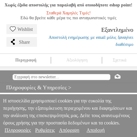
Χωρίς έξοδα αποστολής για παραλαβή από οποιοδήποτε eshop point!
Σταθερά Χαμηλές Τιμές!
Εδώ θα βρείτε κάθε μέρα τις πιο ανταγωνιστικές τιμές
Εξαντλημένο
Wishlist
Αποστολή ενημέρωσης με email μόλις ξαναγίνει
Share
διαθέσιμο
Περιγραφή
Αξιολόγηση
Σχετικά
ΘΕΟΔΩΡΑΚΗΣ ΜΙΚΗΣ - ΜΙΑ ΘΑΛΑΣΣΑ ΓΕΜΑΤΗ ΜΟΥΣΙΚΗ
MSC.608607
MSC.608607
ΕΚΔΟΣΕΙΣ ΡΩΜΑΝΟΣ - ΦΙΛΙΠΠΟΣ
NΑΚΑΣ
ΕΚΔΟΣΕΙΣ ΡΩΜΑΝΟΣ - ΦΙΛΙΠΠΟΣ NΑΚΑΣ
Πληροφορίες & Υπηρεσίες >
ΜΟΥΣΙΚΑ ΒΙΒΛΙΑ ΕΛΛΗΝΙΚΟΥ ΤΡΑΓΟΥΔΙΟΥ
ΘΕΟΔΩΡΑΚΗΣ
ΜΙΚΗΣ - ΜΙΑ ΘΑΛΑΣΣΑ ΓΕΜΑΤΗ ΜΟΥΣΙΚΗ
0
Η ιστοσελίδα χρησιμοποιεί cookies για την ευκολία της
περιήγησης, την εξατομίκευση περιεχομένου και διαφημίσεων και
την ανάλυση της επισκεψιμότητάς μας. Δείτε τους ανανεωμένους
όρους χρήσης για την προστασία δεδομένων και τα cookies.
Πληροφορίες
Ρυθμίσεις
Απόρριψη
Αποδοχή