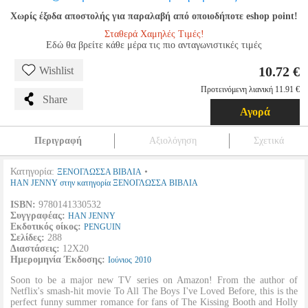
Χωρίς έξοδα αποστολής για παραλαβή από οποιοδήποτε eshop point!
Σταθερά Χαμηλές Τιμές!
Εδώ θα βρείτε κάθε μέρα τις πιο ανταγωνιστικές τιμές
10.72 €
Wishlist
Προτεινόμενη λιανική 11.91 €
Share
Αγορά
Περιγραφή
Αξιολόγηση
Σχετικά
Κατηγορία:
•
ΞΕΝΟΓΛΩΣΣΑ ΒΙΒΛΙΑ
HAN JENNY στην κατηγορία ΞΕΝΟΓΛΩΣΣΑ ΒΙΒΛΙΑ
ISBN:
9780141330532
Συγγραφέας:
HAN JENNY
Εκδοτικός οίκος:
PENGUIN
Σελίδες:
288
Διαστάσεις:
12Χ20
Ημερομηνία Έκδοσης:
Ιούνιος
2010
Soon to be a major new TV series on Amazon! From the author of
Netflix's smash-hit movie To All The Boys I've Loved Before, this is the
perfect funny summer romance for fans of The Kissing Booth and Holly