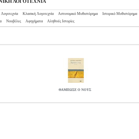
ΛΗΝΙΚΗ ΛΟΓΟΤΕΧΝΙΑ
 Λογοτεχνία
Κλασική Λογοτεχνία
Αστυνομικό Μυθιστόρημα
Ιστορικό Μυθιστόρημα
α
Νουβέλες
Αφηγήματα
Αληθινές Ιστορίες
ΘΑΜΠΩΣΕ Ο ΝΟΥΣ
0
BKS.0177190
ΔΗΜΗΤΡΙΟΥ ΣΩΤΗΡΗΣ
ΔΗΜΗΤΡΙΟΥ ΣΩΤΗΡΗ
ΡΙΟΥ ΣΩΤΗΡΗΣ στην κατηγορία ΕΛΛΗΝΙΚΗ ΛΟΓΟΤΕΧΝΙΑ ISBN
 ΠΑΤΑΚΗ Σελίδες: 136 Ημερομηνία Έκδοσης: Μάρτιος 2017 Στα αν
ι βεβαιότητες. Ίσως μόνον η ενθεότης προβάλλει δειλά. Τα διηγήματα 
ότητα». Αλλά τα ψέματα μπορεί κατά στιγμές και κατά όψεις να περι
 της ρευστής και χαώδους ζωής. Ίσως χρησιμεύουν -κυρίως οι μορφοπο
ΘΑΜΠΩΣΕ Ο ΝΟΥΣ