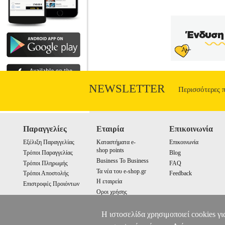
NEWSLETTER
Περισσότερες 
Παραγγελίες
Εταιρία
Επικοινωνία
Εξέλιξη Παραγγελίας
Καταστήματα e-
Επικοινωνία
shop points
Τρόποι Παραγγελίας
Blog
Business To Business
Τρόποι Πληρωμής
FAQ
Τα νέα του e-shop.gr
Τρόποι Αποστολής
Feedback
Η εταιρεία
Επιστροφές Προιόντων
Οροι χρήσης
Cookies
Η ιστοσελίδα χρησιμοποιεί cookies γι