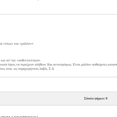
λά «ίσως» και «μάλλον».
 και απ' την «αυθεντικότητα».
κατά όψεις να περιέχουν αλήθεια. Και αντιστρόφως. Είναι μάλλον αυθαίρετες κατασκ
εις τους- ως παρηγορητικές λαβές. Σ.Δ.
Σύνολο ψήφων: 0