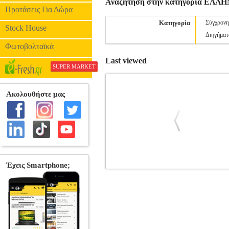
Αναζήτηση στην κατηγορία ΕΛ
Προτάσεις Για Δώρα
Κατηγορία
Σύγχρονη
Stock House
Διηγήματ
Φωτοβολταϊκά
Last viewed
SUPER MARKET
ΘΑΜΠΩΣΕ Ο ΝΟΥΣ
BKS.017719
ΕΛΛΗΝΙΚΗ ΛΟΓΟΤΕΧΝΙΑ •ΔΗΜΗΤ
ΔΗΜΗΤΡΙΟΥ ΣΩΤΗΡΗΣ Εκδοτικός οίκος:
και «μάλλον». Χάνονται με τα χρόνια ο
διαμεσολαβημένα και απ' την «αυθεντικ
αυθαίρετες κατασκευές απ' τα υλικά