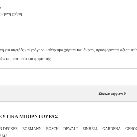
)
ημερινή χρήση
γή για ακριβές και γρήγορο καθάρισμα χόρτων και άκρων, προσφέροντας αξιοπιστία
άνεται μπαταρία και φορτιστής.
Σύνολο ψήφων: 0
ΟΥΡΕΥΤΙΚΑ ΜΠΟΡΝΤΟΥΡΑΣ
N DECKER
BORMANN
BOSCH
DEWALT
EINHELL
GARDENA
GEHO
AMA