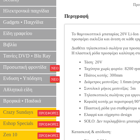
Προτ
Ηλεκτρονικά παιχνίδια
Περιγραφή
Gadgets • Παιχνίδια
Είδη γραφείου
Το θαμνοκοπτικό μπαταρίας 20V Li-Ion ε
προσφέρει ευελιξία και άνεση σε κάθε ερ
Βιβλία
Διαθέτει τηλεσκοπικό σωλήνα για προσα
Η πλαστική ρόδα προσφέρει καλύτερη στα
Ταινίες DVD • Blu Ray
Τάση: 20V
Προσωπική φροντίδα
ΝΕΟ
Ταχύτητα χωρίς φορτίο: 8200 rp
Πλάτος κοπής: 300mm
Ενδυση • Υπόδηση
ΝΕΟ
Διάμετρος μεσινέζας: 1.6mm (στρ
Συνολικό μήκος μεσινέζας: 5m
Αθλητικά είδη
Τηλεσκοπικός σωλήνας για εργο
Βρεφικά • Παιδικά
Κεφαλή κοπής με περιστροφή 90
Πλαστική ρόδα για σταθερότερο κ
Crazy Sundays
ΠΡΟΣΦΟΡΕΣ
Ελαφρύ και εύχρηστο design
SOLO: Δεν περιλαμβάνει μπαταρί
Eshop Specials
ΠΡΟΣΦΟΡΕΣ
Κατασκευή & απόδοση:
Zen 10
ΠΡΟΣΦΟΡΕΣ