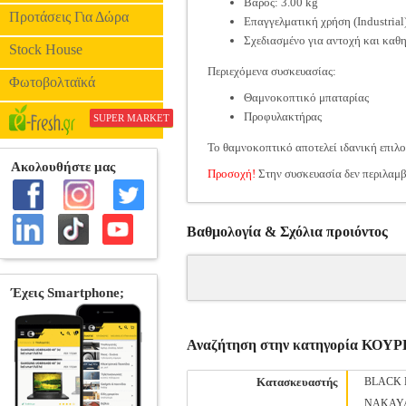
Βάρος: 3.00 kg
Προτάσεις Για Δώρα
Επαγγελματική χρήση (Industrial
Σχεδιασμένο για αντοχή και καθ
Stock House
Περιεχόμενα συσκευασίας:
Φωτοβολταϊκά
Θαμνοκοπτικό μπαταρίας
Προφυλακτήρας
SUPER MARKET
Το θαμνοκοπτικό αποτελεί ιδανική επιλο
Προσοχή!
Στην συσκευασία δεν περιλαμβ
Βαθμολογία & Σχόλια προιόντος
Αναζήτηση στην κατηγορία Κ
Κατασκευαστής
BLACK 
NAKAY