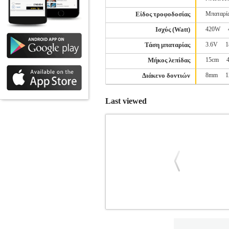
Είδος τροφοδοσίας
Μπαταρί
Ισχύς (Watt)
420W
Τάση μπαταρίας
3.6V
1
Μήκος λεπίδας
15cm
Διάκενο δοντιών
8mm
Last viewed
ΘΑΜΝΟΚΟΠΤΙΚΟ ΜΠΑΤΑΡΙΑΣ ΜΕ 
ΜΠΟΡΝΤΟΥΡΑΣ
Κατηγορία: ΚΟΥΡΕ