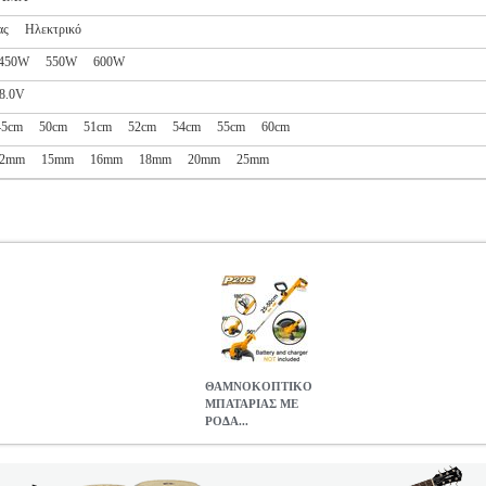
ας
Ηλεκτρικό
450W
550W
600W
8.0V
45cm
50cm
51cm
52cm
54cm
55cm
60cm
12mm
15mm
16mm
18mm
20mm
25mm
ΘΑΜΝΟΚΟΠΤΙΚΟ
ΜΠΑΤΑΡΙΑΣ ΜΕ
ΡΟΔΑ...
ΡΟΔΑ 20V LI-ION SOLO INGCO CGTLI20328
TLS.391704
TL
ΥΤΙΚΑ ΜΠΟΡΝΤΟΥΡΑΣ •INGCO στην κατηγορία ΚΟΥΡΕΥΤΙΚΑ Μ