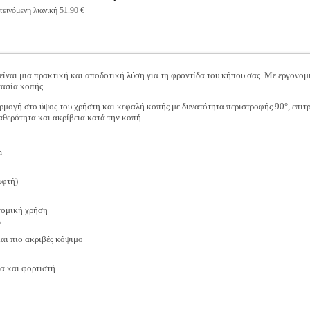
εινόμενη λιανική 51.90 €
ίναι μια πρακτική και αποδοτική λύση για τη φροντίδα του κήπου σας. Με εργονομ
γασία κοπής.
ρμογή στο ύψος του χρήστη και κεφαλή κοπής με δυνατότητα περιστροφής 90°, επιτ
θερότητα και ακρίβεια κατά την κοπή.
m
ιφτή)
νομική χρήση
°
αι πιο ακριβές κόψιμο
α και φορτιστή