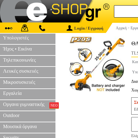
Login / Εγγραφή
Αρχική
>
Εργα
Υπολογιστές
ΘΑ
Ήχος • Εικόνα
TLS
Τηλεπικοινωνίες
Κατ
Λευκές συσκευές
Υπο
Δια
Μικροσυσκευές
Χωρ
Εργαλεία
Σ
Οργανα γυμναστικής
ΝΕΟ
Εδ
Outdoor
Μουσικά όργανα
Ελάχ
Security