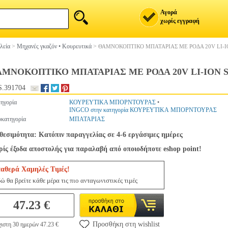
Αγορά
χωρίς εγγραφή
λεία
>
Μηχανές γκαζόν • Κουρευτικά
>
ΘΑΜΝΟΚΟΠΤΙΚΟ ΜΠΑΤΑΡΙΑΣ ΜΕ ΡΟΔΑ 20V LI-I
ΜΝΟΚΟΠΤΙΚΟ ΜΠΑΤΑΡΙΑΣ ΜΕ ΡΟΔΑ 20V LI-ION S
.391704
ηγορία
ΚΟΥΡΕΥΤΙΚΑ ΜΠΟΡΝΤΟΥΡΑΣ
•
INGCO στην κατηγορία ΚΟΥΡΕΥΤΙΚΑ ΜΠΟΡΝΤΟΥΡΑΣ
κατηγορία
ΜΠΑΤΑΡΙΑΣ
θεσιμότητα: Κατόπιν παραγγελίας σε 4-6 εργάσιμες ημέρες
ίς έξοδα αποστολής για παραλαβή από οποιοδήποτε eshop point!
ταθερά Χαμηλές Τιμές!
ώ θα βρείτε κάθε μέρα τις πιο ανταγωνιστικές τιμές
47.23 €
Προσθήκη στη wishlist
ιστη 30 ημερών 47.23 €