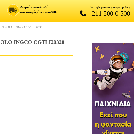
Δωρεάν αποστολή
Για τηλεφωνικές παραγγελίες
211 500 0 500
για αγορές άνω των 90€
ON SOLO INGCO CGTLI20328
OLO INGCO CGTLI20328