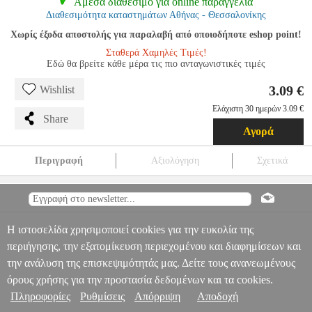
Αμεσα διαθέσιμο για online παραγγελία
Διαθεσιμότητα καταστημάτων Αθήνας - Θεσσαλονίκης
Χωρίς έξοδα αποστολής για παραλαβή από οποιοδήποτε eshop point!
Σταθερά Χαμηλές Τιμές!
Εδώ θα βρείτε κάθε μέρα τις πιο ανταγωνιστικές τιμές
3.09 €
Wishlist
Ελάχιστη 30 ημερών 3.09 €
Share
Αγορά
Περιγραφή
Αξιολόγηση
Σχετικά
ΤΕΤΡΑΔΙΟ GLOBUS 17X25 2 ΘΕΜΑΤΩΝ WAVE ΜΑΥΡΟ
ANA.GLB0058
ANA.GLB0058
GLOBUS
GLOBUS
ΤΕΤΡΑΔΙΑ
ΤΕΤΡΑΔΙΟ GLOBUS 17X25 2 ΘΕΜΑΤΩΝ WAVE ΜΑΥΡΟ
Πληροφορίες & Υπηρεσίες >
3.09
Η ιστοσελίδα χρησιμοποιεί cookies για την ευκολία της
περιήγησης, την εξατομίκευση περιεχομένου και διαφημίσεων και
την ανάλυση της επισκεψιμότητάς μας. Δείτε τους ανανεωμένους
όρους χρήσης για την προστασία δεδομένων και τα cookies.
Πληροφορίες
Ρυθμίσεις
Απόρριψη
Αποδοχή