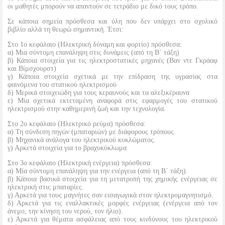
οι μαθητές μπορούν να απαντούν σε τετράδιο με δικό τους τρόπο.
Σε κάποια σημεία πρόσθεσα και ύλη που δεν υπάρχει στο σχολικό
βιβλίο αλλά τη θεωρώ σημαντική. Έτσι:
Στο 1ο κεφάλαιο (Ηλεκτρική δύναμη και φορτίο) πρόσθεσα:
α) Μια σύντομη επανάληψη στις δυνάμεις (από τη Β΄ τάξη)
β) Κάποια στοιχεία για τις ηλεκτροστατικές μηχανές (Βαν ντε Γκράαφ
και Βίμσχουρστ)
γ) Κάποια στοιχεία σχετικά με την επίδραση της υγρασίας στα
φαινόμενα του στατικού ηλεκτρισμού
δ) Μερικά στοιχειώδη για τους κεραυνούς και τα αλεξικέραυνα
ε) Μία σχετικά εκτεταμένη αναφορά στις εφαρμογές του στατικού
ηλεκτρισμού στην καθημερινή ζωή και την τεχνολογία.
Στο 2ο κεφάλαιο (Ηλεκτρικό ρεύμα) πρόσθεσα:
α) Τη σύνδεση πηγών (μπαταριών) με διάφορους τρόπους.
β) Μηχανικά ανάλογα του ηλεκτρικού κυκλώματος.
γ) Αρκετά στοιχεία για το βραχυκύκλωμα
Στο 3ο κεφάλαιο (Ηλεκτρική ενέργεια) πρόσθεσα:
α) Μία σύντομη επανάληψη για την ενέργεια (από τη Β΄ τάξη).
β) Κάποια βασικά στοιχεία για τη μετατροπή της χημικής ενέργειας σε
ηλεκτρική στις μπαταρίες.
γ) Αρκετά για τους μαγνήτες σαν εισαγωγικά στον ηλεκτρομαγνητισμό.
δ) Αρκετά για τις εναλλακτικές μορφές ενέργειας (ενέργεια από τον
άνεμο, την κίνηση του νερού, τον ήλιο).
ε) Αρκετά για θέματα ασφάλειας από τους κινδύνους του ηλεκτρικού