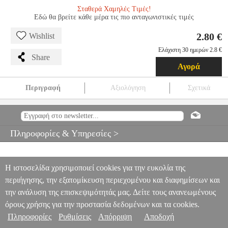
Σταθερά Χαμηλές Τιμές!
Εδώ θα βρείτε κάθε μέρα τις πιο ανταγωνιστικές τιμές
2.80 €
Wishlist
Ελάχιστη 30 ημερών 2.8 €
Share
Αγορά
Περιγραφή
Αξιολόγηση
Σχετικά
ΤΕΜΠΕΡΑ SUPERWASHABLE ΜΠΟΥΚΑΛΙ PINK 500ML
ANA.TOY00025
ANA.TOY00025
TOY COLOR
TOY COLOR
ΤΕΜΠΕΡΕΣ
ΤΕΜΠΕΡΑ SUPERWASHABLE ΜΠΟΥΚΑΛΙ PINK
Πληροφορίες & Υπηρεσίες >
500ML
2.80
Η ιστοσελίδα χρησιμοποιεί cookies για την ευκολία της
περιήγησης, την εξατομίκευση περιεχομένου και διαφημίσεων και
την ανάλυση της επισκεψιμότητάς μας. Δείτε τους ανανεωμένους
όρους χρήσης για την προστασία δεδομένων και τα cookies.
Πληροφορίες
Ρυθμίσεις
Απόρριψη
Αποδοχή