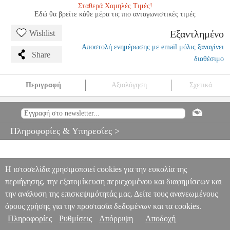
Σταθερά Χαμηλές Τιμές!
Εδώ θα βρείτε κάθε μέρα τις πιο ανταγωνιστικές τιμές
Εξαντλημένο
Wishlist
Αποστολή ενημέρωσης με email μόλις ξαναγίνει
Share
διαθέσιμο
Περιγραφή
Αξιολόγηση
Σχετικά
TARREGA FRANCESCO - ROSITA (POLCA)
MSC.600847
MSC.600847
RICORDI AMERICANA
RICORDI AMERICANA
ΜΟΥΣΙΚΑ ΒΙΒΛΙΑ ΕΓΧΟΡΔΩΝ
TARREGA FRANCESCO -
Πληροφορίες & Υπηρεσίες >
ROSITA (POLCA)
0
Η ιστοσελίδα χρησιμοποιεί cookies για την ευκολία της
περιήγησης, την εξατομίκευση περιεχομένου και διαφημίσεων και
την ανάλυση της επισκεψιμότητάς μας. Δείτε τους ανανεωμένους
όρους χρήσης για την προστασία δεδομένων και τα cookies.
Πληροφορίες
Ρυθμίσεις
Απόρριψη
Αποδοχή