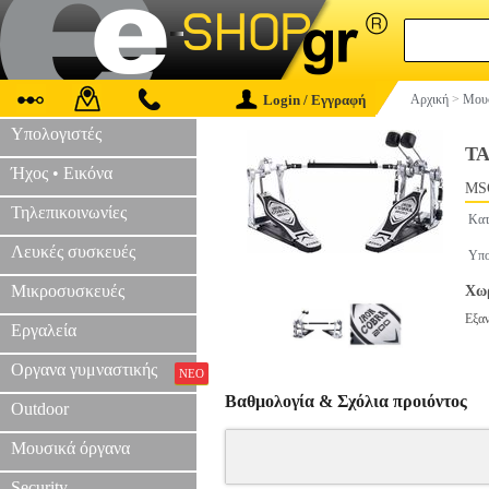
Login / Εγγραφή
Αρχική
>
Μουσ
Υπολογιστές
ΤΑ
Ήχος • Εικόνα
MS
Τηλεπικοινωνίες
Κατ
Λευκές συσκευές
Υπο
Μικροσυσκευές
Χωρ
Εξα
Εργαλεία
Οργανα γυμναστικής
ΝΕΟ
Βαθμολογία & Σχόλια προιόντος
Outdoor
Μουσικά όργανα
Security