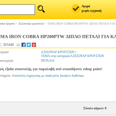
Αγορά
χωρίς εγγραφή
ικά όργανα
>
Αξεσουάρ κρουστών
>
ΤΑΜΑ IRON COBRA HP200PTW ΔΙΠΛΟ ΠΕΤΑΛΙ ΓΙΑ
ΜΑ IRON COBRA HP200PTW ΔΙΠΛΟ ΠΕΤΑΛΙ ΓΙΑ Κ
C.303448
ηγορία
ΑΞΕΣΟΥΑΡ ΚΡΟΥΣΤΩΝ
•
TAMA στην κατηγορία ΑΞΕΣΟΥΑΡ ΚΡΟΥΣΤΩΝ
κατηγορία
ΠΕΤΑΛΙΑ
ίς έξοδα αποστολής για παραλαβή από οποιοδήποτε eshop point!
ντλημένο.
Αποστολή ενημέρωσης με email μόλις ξαναγίνει διαθέσιμο
Σύνολο ψήφων: 0