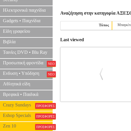
Ηλεκτρονικά παιχνίδια
Αναζήτηση στην κατηγορία ΑΞ
Gadgets • Παιχνίδια
Τύπος
Μπαγκέτ
Είδη γραφείου
Last viewed
Βιβλία
Ταινίες DVD • Blu Ray
Προσωπική φροντίδα
ΝΕΟ
Ενδυση • Υπόδηση
ΝΕΟ
Αθλητικά είδη
Βρεφικά • Παιδικά
ΤΑΜΑ IRON COBRA HP200PTW Δ
Crazy Sundays
ΠΡΟΣΦΟΡΕΣ
Eshop Specials
ΠΡΟΣΦΟΡΕΣ
Zen 10
ΠΡΟΣΦΟΡΕΣ