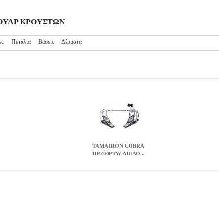
ΕΣΟΥΑΡ ΚΡΟΥΣΤΩΝ
ες
Πετάλια
Βάσεις
Δέρματα
ΤΑΜΑ IRON COBRA
HP200PTW ΔΙΠΛΟ...
ΙΠΛΟ ΠΕΤΑΛΙ ΓΙΑ ΚΑΣΑ
MSC.303448
MSC.303448
TAMA
TA
COBRA HP200PTW ΔΙΠΛΟ ΠΕΤΑΛΙ ΓΙΑ ΚΑΣΑ
0