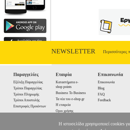
NEWSLETTER
Περισσότερες 
Παραγγελίες
Εταιρία
Επικοινωνία
Εξέλιξη Παραγγελίας
Καταστήματα e-
Επικοινωνία
shop points
Τρόποι Παραγγελίας
Blog
Business To Business
Τρόποι Πληρωμής
FAQ
Τα νέα του e-shop.gr
Τρόποι Αποστολής
Feedback
Η εταιρεία
Επιστροφές Προιόντων
Οροι χρήσης
Cookies
Η ιστοσελίδα χρησιμοποιεί cookies γι