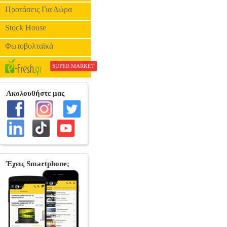
Προτάσεις Για Δώρα
Stock House
Φωτοβολταϊκά
SUPER MARKET