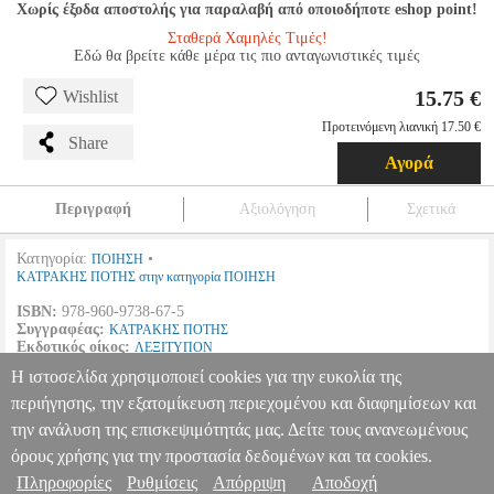
Χωρίς έξοδα αποστολής για παραλαβή από οποιοδήποτε eshop point!
Σταθερά Χαμηλές Τιμές!
Εδώ θα βρείτε κάθε μέρα τις πιο ανταγωνιστικές τιμές
15.75 €
Wishlist
Προτεινόμενη λιανική 17.50 €
Share
Αγορά
Περιγραφή
Αξιολόγηση
Σχετικά
Κατηγορία:
•
ΠΟΙΗΣΗ
ΚΑΤΡΑΚΗΣ ΠΟΤΗΣ στην κατηγορία ΠΟΙΗΣΗ
ISBN:
978-960-9738-67-5
Συγγραφέας:
ΚΑΤΡΑΚΗΣ ΠΟΤΗΣ
Εκδοτικός οίκος:
ΛΕΞΙΤΥΠΟΝ
Σελίδες:
468
Η ιστοσελίδα χρησιμοποιεί cookies για την ευκολία της
Διαστάσεις:
14Χ20, 5
Ημερομηνία Έκδοσης:
Μάιος
2013
περιήγησης, την εξατομίκευση περιεχομένου και διαφημίσεων και
την ανάλυση της επισκεψιμότητάς μας. Δείτε τους ανανεωμένους
ΤΑ ΠΑΡΑΔΟΣΙΑΚΑ ΤΟΜΟΣ 8
BKS.0958248
BKS.0958248
ΚΑΤΡΑΚΗΣ ΠΟΤΗΣ
ΚΑΤΡΑΚΗΣ ΠΟΤΗΣ
ΠΟΙΗΣΗ
Κατηγορία:
όρους χρήσης για την προστασία δεδομένων και τα cookies.
ΠΟΙΗΣΗ •ΚΑΤΡΑΚΗΣ ΠΟΤΗΣ στην κατηγορία ΠΟΙΗΣΗ ISBN:
Πληροφορίες
Ρυθμίσεις
Απόρριψη
Αποδοχή
Πληροφορίες & Υπηρεσίες >