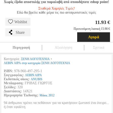
Χωρίς έξοδα αποστολής για παραλαβή από οποιοδήποτε eshop point!
Σταθερά Χαμηλές Τιμές!
Εδώ θα βρείτε κάθε μέρα τις πιο ανταγωνιστικές τιμές
11.93 €
Wishlist
Προτεινόμενη λιανική 15.90 €
Share
Αγορά
Περιγραφή
Αξιολόγηση
Σχετικά
Κατηγορία:
•
ΞΕΝΗ ΛΟΓΟΤΕΧΝΙΑ
ΛΕΒΙΝ ΑΙΡΑ στην κατηγορία ΞΕΝΗ ΛΟΓΟΤΕΧΝΙΑ
ISBN:
978-960-497-295-1
Συγγραφέας:
ΛΕΒΙΝ ΑΙΡΑ
Εκδοτικός οίκος:
ANUBIS
Μετάφραση:
ΓΡΙΒΑΣ ΓΙΩΡΓΟΣ
Σελίδες:
320
Διαστάσεις:
14Χ21
Ημερομηνία Έκδοσης:
Μάιος
2012
94 άνθρωποι πρέπει να πεθάνουν για να κρατήσουν ζωντανό ένα όνειρο...
ή έναν εφιάλτη.