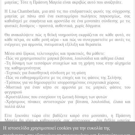
μαγείας; Τότε η Πράσινη Μαγεία είναι ακριβώς αυτό που αναζητάτε.
Η Lisa Chamberlain, μια από τις πιο επιδραστικές φωνές της σύγχρονης
μαγείας με πάνω από ένα εκατομμύριο πωλήσεις παγκοσμίως, σας
καθοδηγεί με σαφήνεια και φροντίδα σε ένα μονοπάτι σύνδεσης με τις
φυσικές δυνάμεις - προσιτά, αυθεντικά, χωρίς δόγματα.
Θα ανακαλύψετε πώς η θεϊκή νοημοσύνη εκφράζεται σε κάθε φυτό, σε
κάθε πέτρα, σε κάθε ριπή αέρα - και πώς να συνεργαστείτε με αυτές τις
ενέργειες για αρμονία, πνευματική εξέλιξη και θεραπεία.
Μέσα από ξόρκια, τελετουργίες και πρακτικές, θα μάθετε:
-Πώς να χρησιμοποιείτε μαγικά βότανα, λουλούδια και αιθέρια έλαια
-Τη δύναμη των τεσσάρων στοιχείων και τη χρήση τους στην αλχημεία
της καθημερινότητας
-Τεχνικές για διαισθητική σύνδεση με τη φύση
-Πώς να ευθυγραμμίζεστε με τις εποχές και τις φάσεις της Σελήνης
-Τρόπους για να δημιουργείτε ισορροπημένους ενεργειακά χώρους
-Μυστικά για έναν κήπο σε αρμονία με τις μαγικές φάσεις του
φεγγαριού
-Κρυστάλλους που ενισχύουν τη ζωτική δύναμη των φυτών
-Χρήσιμους πίνακες αντιστοιχιών για βότανα, λουλούδια, έλαια και
πολλά άλλα
Είτε ξεκινάτε τώρα είτε βαδίζετε καιρό στο μονοπάτι, η Πράσινη
Μαγεία θα γίνει ο καθημερινός σας σύντροφος - ένα βιβλίο μαγείας
-πύλη προς τη φύση, τον εαυτό σας και τις δυνάμεις που σας
Η ιστοσελίδα χρησιμοποιεί cookies για την ευκολία της
περιβάλλουν.