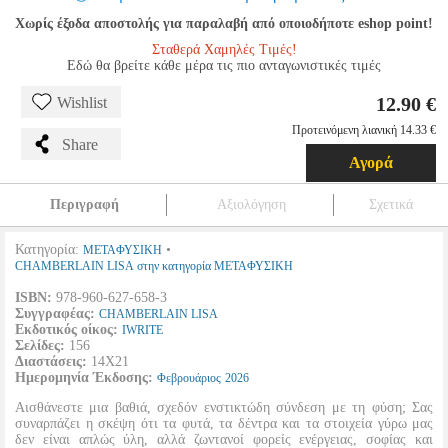
Χωρίς έξοδα αποστολής για παραλαβή από οποιοδήποτε eshop point!
Σταθερά Χαμηλές Τιμές!
Εδώ θα βρείτε κάθε μέρα τις πιο ανταγωνιστικές τιμές
12.90 €
Wishlist
Προτεινόμενη λιανική 14.33 €
Share
Αγορά
Περιγραφή
Αξιολόγηση
Σχετικά
Κατηγορία:
•
ΜΕΤΑΦΥΣΙΚΗ
CHAMBERLAIN LISA στην κατηγορία ΜΕΤΑΦΥΣΙΚΗ
ISBN:
978-960-627-658-3
Συγγραφέας:
CHAMBERLAIN LISA
Εκδοτικός οίκος:
IWRITE
Σελίδες:
156
Διαστάσεις:
14Χ21
Ημερομηνία Έκδοσης:
Φεβρουάριος
2026
Αισθάνεστε μια βαθιά, σχεδόν ενστικτώδη σύνδεση με τη φύση; Σας
συναρπάζει η σκέψη ότι τα φυτά, τα δέντρα και τα στοιχεία γύρω μας
δεν είναι απλώς ύλη, αλλά ζωντανοί φορείς ενέργειας, σοφίας και