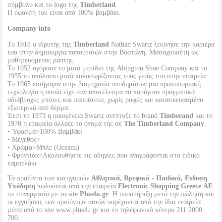
σύμβολο και το logo της
Timberland
.
Η ύφανσή του είναι από 100% βαμβάκι.
Company info
Το 1918 ο ιδρυτής της
Timberland
Nathan Swartz ξεκίνησε την καριέρα
του στην δημιουργία παπουτσιών στην Βοστώνη, Μασαχουσέτη ως
μαθητευόμενος ράπτης.
To 1952 αγόρασε το μισό μερίδιο της Abington Shoe Company και το
1955 το υπόλοιπο μισό καλοσωρίζοντας τους γιούς του στην εταιρεία.
Το 1965 εισήγαγαν στην βιομηχανία υποδημάτων μια πρωτοποριακή
τεχνολογία η οποία είχε σαν αποτέλεσμα να παράγουν πραγματικά
αδιάβροχες μπότες και παπούτσια, χωρίς ραφές και κατασκευασμένα
εξωτερικά από δέρμα.
Έτσι το 1973 η οικογένεια Swartz ανέπτυξε το brand
Timberand
και το
1978 η εταιρεία άλλαξε το όνομά της σε
The Timberland Company
.
• Ύφασμα>100% Βαμβάκι
• Μέγεθος>
• Χρώμα>Μπλε (Oceana)
• Φροντίδα>Ακολουθήστε τις οδηγίες που αναγράφονται στο ειδικό
ταμπελάκι
Τα προϊόντα των κατηγοριών
Αθλητικά, Βρεφικά - Παιδικά, Ενδυση
Υπόδηση
πωλούνται από την εταιρεία
Electronic Shopping Greece ΑΕ
σε συνεργασία με το site
Plus4u.gr
. Η υποστήριξη μετά την πώληση και
οι εγγυήσεις των προϊόντων αυτών παρέχονται από την ίδια εταιρεία
μέσα από το site www.plus4u.gr και το τηλεφωνικό κέντρο 211 2000
700.