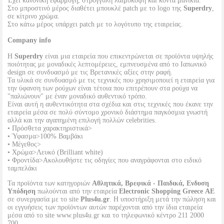
Έχει κανονική εφαρμογή, στρογγυλή λαιμόκοψη και κοντά μανίκια.
Στο μπροστινό μέρος διαθέτει μπουκλέ patch με το logo της
Superdry
,
σε κίτρινο χρώμα.
Στο κάτω μέρος υπάρχει patch με το λογότυπο της εταιρείας.
Company info
Η
Superdry
είναι μια εταιρεία που επικεντρώνεται σε προϊόντα υψηλής
ποιότητας με μοναδικές λεπτομέρειες, εμπνευσμένα από το Ιαπωνικό
design σε συνδυασμό με τις Βρετανικές αξίες στην ραφή.
Τα υλικά σε συνδυασμό με τις τεχνικές που χρησιμοποιεί η εταιρεία για
την ύφανση των ρούχων είναι τέτοια που επιτρέπουν στα ρούχα να
"παλιώνουν" με έναν μοναδικό αυθεντικό τρόπο.
Είναι αυτή η αυθεντικότητα στα σχέδια και στις τεχνικές που έκανε την
εταιρεία μέσα σε πολύ σύντομο χρονικό διάστημα παγκόσμια γνωστή
αλλά και την αγαπημένη επιλογή πολλών celebrities.
• Πρόσθετα χαρακτηριστικά>
• Ύφασμα>100% Βαμβάκι
• Μέγεθος>
• Χρώμα>Λευκό (Brilliant white)
• Φροντίδα>Ακολουθήστε τις οδηγίες που αναγράφονται στο ειδικό
ταμπελάκι
Τα προϊόντα των κατηγοριών
Αθλητικά, Βρεφικά - Παιδικά, Ενδυση
Υπόδηση
πωλούνται από την εταιρεία
Electronic Shopping Greece ΑΕ
σε συνεργασία με το site
Plus4u.gr
. Η υποστήριξη μετά την πώληση και
οι εγγυήσεις των προϊόντων αυτών παρέχονται από την ίδια εταιρεία
μέσα από το site www.plus4u.gr και το τηλεφωνικό κέντρο 211 2000
700.