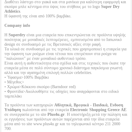
Διαθέτει λάστιχο στο γιακά και στα μανίκια για καλύτερη εφαρμογή και
σκούρο μπλε κέντημα στο ύψος του στήθους με το logo
Super Dry
Athletics
.
Η ύφανσή της είναι από 100% βαμβάκι.
Company info
Η
Superdry
είναι μια εταιρεία που επικεντρώνεται σε προϊόντα υψηλής
ποιότητας με μοναδικές λεπτομέρειες, εμπνευσμένα από το Ιαπωνικό
design σε συνδυασμό με τις Βρετανικές αξίες στην ραφή.
Τα υλικά σε συνδυασμό με τις τεχνικές που χρησιμοποιεί η εταιρεία για
την ύφανση των ρούχων είναι τέτοια που επιτρέπουν στα ρούχα να
"παλιώνουν" με έναν μοναδικό αυθεντικό τρόπο.
Είναι αυτή η αυθεντικότητα στα σχέδια και στις τεχνικές που έκανε την
εταιρεία μέσα σε πολύ σύντομο χρονικό διάστημα παγκόσμια γνωστή
αλλά και την αγαπημένη επιλογή πολλών celebrities.
• Ύφασμα>100% Βαμβάκι
• Μέγεθος>
• Χρώμα>Κόκκινο σκούρο (Barndoor red)
• Φροντίδα>Ακολουθήστε τις οδηγίες που αναγράφονται στο ειδικό
ταμπελάκι
Τα προϊόντα των κατηγοριών
Αθλητικά, Βρεφικά - Παιδικά, Ενδυση
Υπόδηση
πωλούνται από την εταιρεία
Electronic Shopping Greece ΑΕ
σε συνεργασία με το site
Plus4u.gr
. Η υποστήριξη μετά την πώληση και
οι εγγυήσεις των προϊόντων αυτών παρέχονται από την ίδια εταιρεία
μέσα από το site www.plus4u.gr και το τηλεφωνικό κέντρο 211 2000
700.