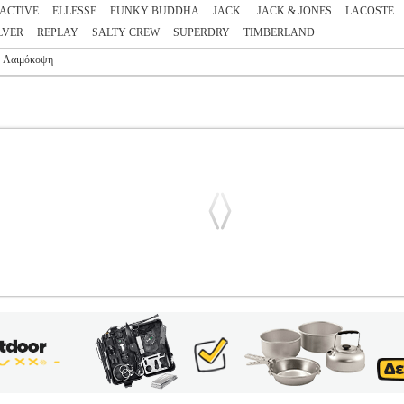
ACTIVE
ELLESSE
FUNKY BUDDHA
JACK
JACK & JONES
LACOSTE
LVER
REPLAY
SALTY CREW
SUPERDRY
TIMBERLAND
ή Λαιμόκοψη
IC PM508208 840 ΜΠΕΖ (L)
PL3.122280368
PL3.122280368
PEP
NS στην κατηγορία ΑΝΔΡΑΣ-T-SHIRTS T-shirt με την υπογραφή τη
ά μανίκια. Στο μπροστινό μέρος διαθέτει στάμπα με το logo Pepe Je
fo Η Pepe Jeans, ένα αυθεντικό λονδρέζικο brand, πρωτοεμφανίστηκε
τα κορυφαία brands στον χώρου του denim & casual, με δυναμική παρ
ge• Χρώμα>Μπεζ (Concrete)• Φροντίδα>Ακολουθήστε τις οδηγίες π
φικά - Παιδικά, Ενδυση Υπόδηση πωλούνται από την εταιρεία Electr