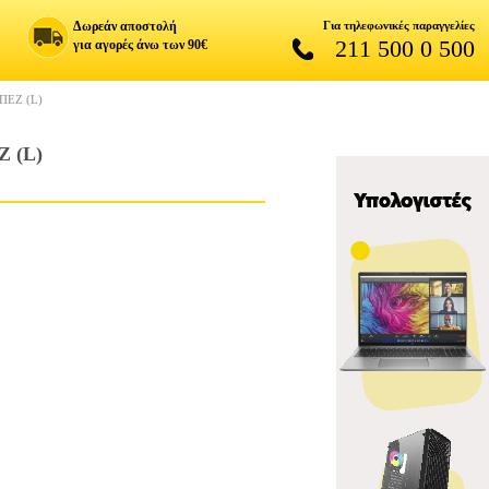
Δωρεάν αποστολή
Για τηλεφωνικές παραγγελίες
211 500 0 500
για αγορές άνω των 90€
ΠΕΖ (L)
 (L)