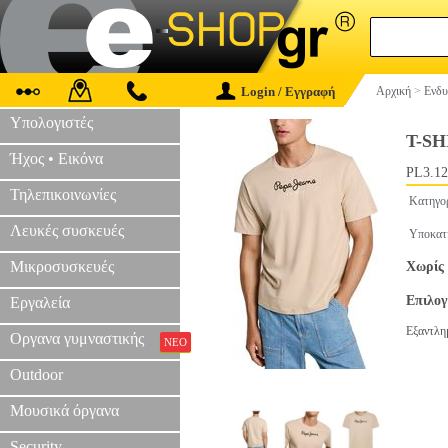
Login / Εγγραφή
Αρχική
>
Ενδυ
Υπολογιστές
T-SH
Ήχος • Εικόνα
PL3.12
Τηλεπικοινωνίες
Κατηγο
Λευκές συσκευές
Υποκατ
Μικροσυσκευές
Χωρίς 
Επιλο
Εργαλεία
Εξαντλη
Οργανα γυμναστικής
ΝΕΟ
Outdoor
Μουσικά όργανα
Security