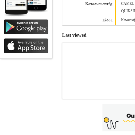
Κατασκευαστής
CAMEL 
QUIKSI
Είδος
Κανονικ
Last viewed
T-SHIRT PEPE JEANS EGGO N BAS
Κατηγορία: ΑΝΔΡΑΣ-T-SHIRTS •PEPE JEA
λαιμόκοψη, κανονική εφαρμογή και κοντ
του είναι από 100% βαμβάκι. Company in
Λονδίνο. Σήμερα αποτελεί ένα από 
Ύφασμα>100% Βαμβάκι• Μέγεθος>Lar
προϊόντα των κατηγοριών Αθλητικά, Βρε