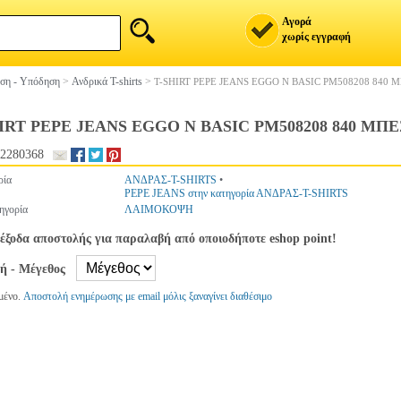
Αγορά
χωρίς εγγραφή
ση - Υπόδηση
>
Ανδρικά T-shirts
>
T-SHIRT PEPE JEANS EGGO N BASIC PM508208 840 Μ
IRT PEPE JEANS EGGO N BASIC PM508208 840 ΜΠΕΖ
2280368
ρία
ΑΝΔΡΑΣ-T-SHIRTS
•
PEPE JEANS στην κατηγορία ΑΝΔΡΑΣ-T-SHIRTS
ηγορία
ΛΑΙΜΟΚΟΨΗ
έξοδα αποστολής για παραλαβή από οποιοδήποτε eshop point!
γή - Μέγεθος
μένο.
Αποστολή ενημέρωσης με email μόλις ξαναγίνει διαθέσιμο