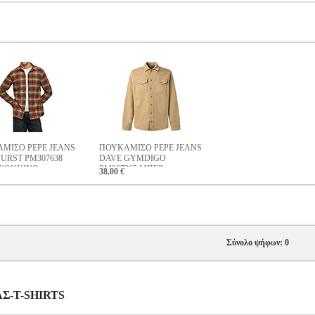
ΜΙΣΟ PEPE JEANS
ΠΟΥΚΑΜΙΣΟ PEPE JEANS
URST PM307638
DAVE GYMDIGO
 ΚΟΚΚΙΝΟ
PM307265 ΜΠΕΖ
38.00 €
Σύνολο ψήφων: 0
ΡΑΣ-T-SHIRTS