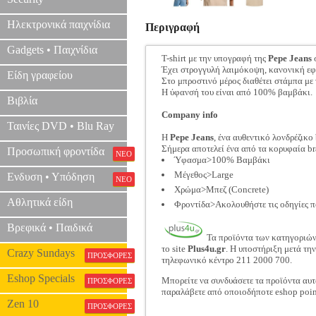
Ηλεκτρονικά παιχνίδια
Περιγραφή
Gadgets • Παιχνίδια
T-shirt με την υπογραφή της
Pepe Jeans
σ
Έχει στρογγυλή λαιμόκοψη, κανονική εφ
Είδη γραφείου
Στο μπροστινό μέρος διαθέτει στάμπα με
Η ύφανσή του είναι από 100% βαμβάκι.
Βιβλία
Company info
Ταινίες DVD • Blu Ray
Η
Pepe Jeans
, ένα αυθεντικό λονδρέζικ
Σήμερα αποτελεί ένα από τα κορυφαία b
Προσωπική φροντίδα
ΝΕΟ
Ύφασμα>100% Βαμβάκι
Μέγεθος>Large
Ενδυση • Υπόδηση
ΝΕΟ
Χρώμα>Μπεζ (Concrete)
Αθλητικά είδη
Φροντίδα>Ακολουθήστε τις οδηγίες π
Βρεφικά • Παιδικά
Τα προϊόντα των κατηγοριώ
το site
Plus4u.gr
. Η υποστήριξη μετά τη
Crazy Sundays
ΠΡΟΣΦΟΡΕΣ
τηλεφωνικό κέντρο 211 2000 700.
Eshop Specials
Μπορείτε να συνδυάσετε τα προϊόντα αυτ
ΠΡΟΣΦΟΡΕΣ
παραλάβετε από οποιοδήποτε eshop poin
Zen 10
ΠΡΟΣΦΟΡΕΣ