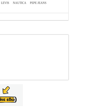
LEVIS
NAUTICA
PEPE JEANS
E JEANS
PEPE JEANS
ΑΝΔΡΑΣ-T-SHIRTS
ς Pepe Jeans σε μπεζ χρώμα. Έχει στρογγυλή
ans London σε καφέ και λευκό χρώμα. Η ύφανσή
 το 1973 στην αγορά του Portobello στο δυτικό
ουσία σε πάνω από 80 χώρες παγκοσμίως. •
ου αναγράφονται στο ειδικό ταμπελάκι Τα
onic Shopping Greece ΑΕ σε συνεργασία με το