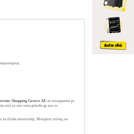
 παγκοσμίως.
ctronic Shopping Greece ΑΕ
σε συνεργασία με
σα από το site www.plus4u.gr και το
τε τα έξοδα αποστολής. Μπορείτε επίσης να