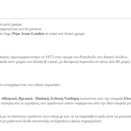
ε μπεζ χρώμα.
αρμογή και κοντά μανίκια.
 το logo
Pepe Jeans London
σε καφέ και λευκό χρώμα.
ο brand, πρωτοεμφανίστηκε το 1973 στην αγορά του Portobello στο δυτικό Λονδίνο.
rands στον χώρου του denim & casual, με δυναμική παρουσία σε πάνω από 80 χώρες
ου αναγράφονται στο ειδικό ταμπελάκι
ν
Αθλητικά, Βρεφικά - Παιδικά, Ενδυση Υπόδηση
πωλούνται από την εταιρεία
Ele
ν πώληση και οι εγγυήσεις των προϊόντων αυτών παρέχονται από την ίδια εταιρεία μέ
ά με τα υπόλοιπα προϊόντα του e-shop.gr και να τα παραλάβετε μαζί ώστε να μειώσε
t με μηδενικά έξοδα αποστολής ανεξαρτήτως ύψους παραγγελίας!