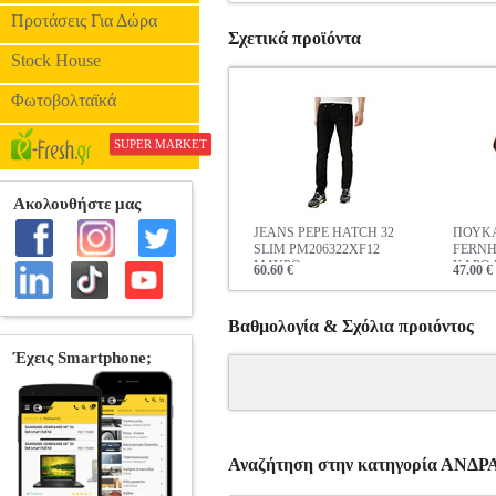
Προτάσεις Για Δώρα
Σχετικά προϊόντα
Stock House
Φωτοβολταϊκά
SUPER MARKET
JEANS PEPE HATCH 32
ΠΟΥΚΑ
SLIM PM206322XF12
FERNH
ΜΑΥΡΟ
ΚΑΡΟ
60.60 €
47.00 €
Βαθμολογία & Σχόλια προιόντος
Αναζήτηση στην κατηγορία ΑΝΔ