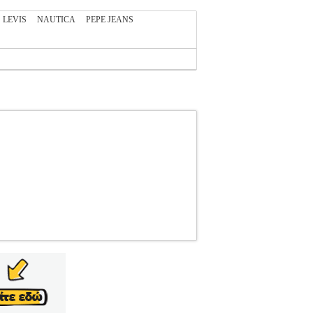
LEVIS
NAUTICA
PEPE JEANS
A
ΑΝΔΡΑΣ-T-SHIRTS
Κατηγορία: ΑΝΔΡΑΣ-T-
ώμα. Έχει κανονική εφαρμογή, στρογγυλή
Competition Est 1996 σε λαδί χρώμα. Η ύφανσή
rand παγκοσμίως, συμπεριλαμβάνοντας ρούχα και
μφισβήτητα κατέχει εξέχουσα θέση στο χώρο της
μα>Μπεζ (Latte)• Φροντίδα>Ακολουθήστε τις