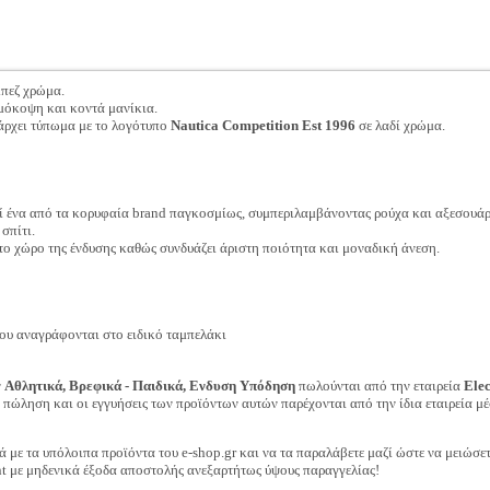
πεζ χρώμα.
μόκοψη και κοντά μανίκια.
πάρχει τύπωμα με το λογότυπο
Nautica Competition Est 1996
σε λαδί χρώμα.
ί ένα από τα κορυφαία brand παγκοσμίως, συμπεριλαμβάνοντας ρούχα και αξεσουάρ γ
σπίτι.
ο χώρο της ένδυσης καθώς συνδυάζει άριστη ποιότητα και μοναδική άνεση.
ου αναγράφονται στο ειδικό ταμπελάκι
ν
Αθλητικά, Βρεφικά - Παιδικά, Ενδυση Υπόδηση
πωλούνται από την εταιρεία
Ele
ν πώληση και οι εγγυήσεις των προϊόντων αυτών παρέχονται από την ίδια εταιρεία μέ
ά με τα υπόλοιπα προϊόντα του e-shop.gr και να τα παραλάβετε μαζί ώστε να μειώσε
t με μηδενικά έξοδα αποστολής ανεξαρτήτως ύψους παραγγελίας!