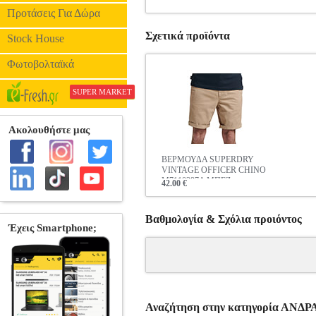
Προτάσεις Για Δώρα
Σχετικά προϊόντα
Stock House
Φωτοβολταϊκά
SUPER MARKET
ΒΕΡΜΟΥΔΑ SUPERDRY
VINTAGE OFFICER CHINO
M7110397A ΜΠΕΖ
42.00 €
Βαθμολογία & Σχόλια προιόντος
Αναζήτηση στην κατηγορία ΑΝΔ