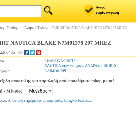
Αγορά
χωρίς εγγραφή
ση - Υπόδηση
>
Ανδρικά T-shirts
>
T-SHIRT NAUTICA BLAKE N7M01378 207 ΜΠΕΖ
IRT NAUTICA BLAKE N7M01378 207 ΜΠΕΖ
2266436
ρία
ΑΝΔΡΑΣ-T-SHIRTS
•
NAUTICA στην κατηγορία ΑΝΔΡΑΣ-T-SHIRTS
ηγορία
ΛΑΙΜΟΚΟΨΗ
έξοδα αποστολής για παραλαβή από οποιοδήποτε eshop point!
γή - Μέγεθος
μένο.
Αποστολή ενημέρωσης με email μόλις ξαναγίνει διαθέσιμο