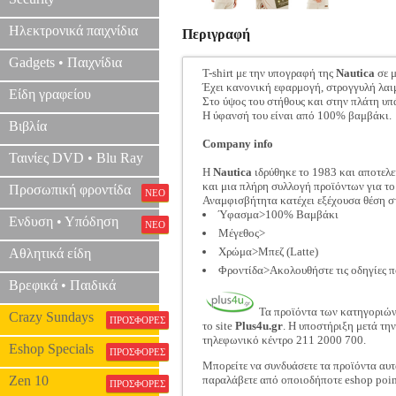
Ηλεκτρονικά παιχνίδια
Περιγραφή
Gadgets • Παιχνίδια
T-shirt με την υπογραφή της
Nautica
σε μ
Έχει κανονική εφαρμογή, στρογγυλή λαι
Είδη γραφείου
Στο ύψος του στήθους και στην πλάτη υ
Η ύφανσή του είναι από 100% βαμβάκι.
Βιβλία
Company info
Ταινίες DVD • Blu Ray
Η
Nautica
ιδρύθηκε το 1983 και αποτελε
και μια πλήρη συλλογή προϊόντων για το 
Προσωπική φροντίδα
ΝΕΟ
Αναμφισβήτητα κατέχει εξέχουσα θέση στ
Ύφασμα>100% Βαμβάκι
Ενδυση • Υπόδηση
ΝΕΟ
Μέγεθος>
Χρώμα>Μπεζ (Latte)
Αθλητικά είδη
Φροντίδα>Ακολουθήστε τις οδηγίες π
Βρεφικά • Παιδικά
Τα προϊόντα των κατηγοριώ
Crazy Sundays
ΠΡΟΣΦΟΡΕΣ
το site
Plus4u.gr
. Η υποστήριξη μετά τη
τηλεφωνικό κέντρο 211 2000 700.
Eshop Specials
ΠΡΟΣΦΟΡΕΣ
Μπορείτε να συνδυάσετε τα προϊόντα αυτ
Zen 10
παραλάβετε από οποιοδήποτε eshop poin
ΠΡΟΣΦΟΡΕΣ