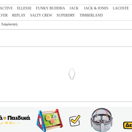
ACTIVE
ELLESSE
FUNKY BUDDHA
JACK
JACK & JONES
LACOSTE
LVER
REPLAY
SALTY CREW
SUPERDRY
TIMBERLAND
ή Λαιμόκοψη
8 207 ΜΠΕΖ
PL3.122266436
PL3.122266436
NAUTICA
NAUTIC
ΝΔΡΑΣ-T-SHIRTS T-shirt με την υπογραφή της Nautica σε μπεζ χρ
του στήθους και στην πλάτη υπάρχει τύπωμα με το λογότυπο Nautica 
fo Η Nautica ιδρύθηκε το 1983 και αποτελεί ένα από τα κορυφαία b
ι το παιδί καθώς και μια πλήρη συλλογή προϊόντων για το σπίτι. Ανα
ότητα και μοναδική άνεση.• Ύφασμα>100% Βαμβάκι• Μέγεθος>• Χρώ