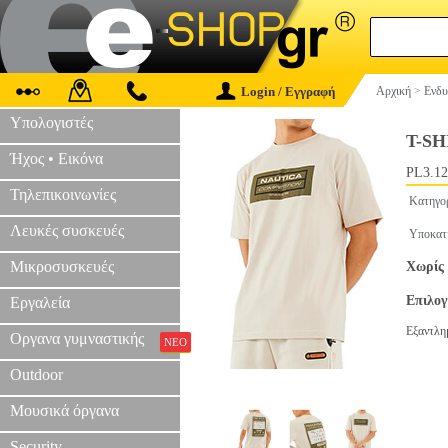
Login / Εγγραφή
Αρχική
>
Ενδυ
Υπολογιστές
T-SH
Ήχος • Εικόνα
PL3.12
Τηλεπικοινωνίες
Κατηγο
Λευκές συσκευές
Υποκατ
Μικροσυσκευές
Χωρίς 
Επιλο
Εργαλεία
Εξαντλη
Οργανα γυμναστικής
ΝΕΟ
Outdoor
Μουσικά όργανα
Security