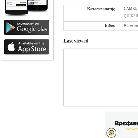
Κατασκευαστής
CAMEL 
QUIKSI
Είδος
Κανονικ
Last viewed
T-SHIRT NAUTICA BLAKE N7M0137
SHIRTS •NAUTICA στην κατηγορία Α
λαιμόκοψη και κοντά μανίκια. Στο ύψος 
του είναι από 100% βαμβάκι. Company in
αξεσουάρ για τον άνδρα, την γυναίκα κα
ένδυσης καθώς συνδυάζει άριστη ποι