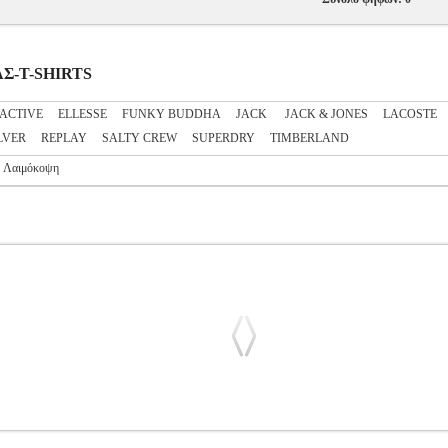
ΡΑΣ-T-SHIRTS
ACTIVE
ELLESSE
FUNKY BUDDHA
JACK
JACK & JONES
LACOSTE
LVER
REPLAY
SALTY CREW
SUPERDRY
TIMBERLAND
ή Λαιμόκοψη
7 031 ΜΑΥΡΟ
PL3.122294963
PL3.122294963
LACOSTE
LACOS