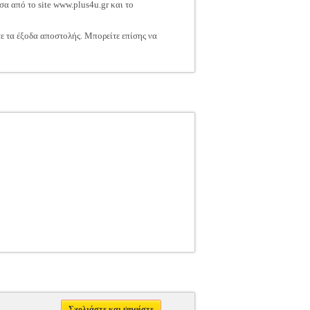
σα από το site www.plus4u.gr και το
τε τα έξοδα αποστολής. Μπορείτε επίσης να
Σχολιάστε και ψηφίστε