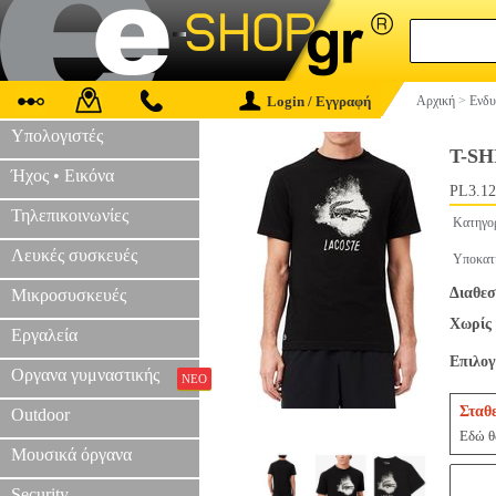
Login / Εγγραφή
Αρχική
>
Ενδυ
Υπολογιστές
T-S
Ήχος • Εικόνα
PL3.12
Τηλεπικοινωνίες
Κατηγο
Λευκές συσκευές
Υποκατ
Διαθεσ
Μικροσυσκευές
Χωρίς 
Εργαλεία
Επιλο
Οργανα γυμναστικής
ΝΕΟ
Σταθ
Outdoor
Εδώ θα
Μουσικά όργανα
Security