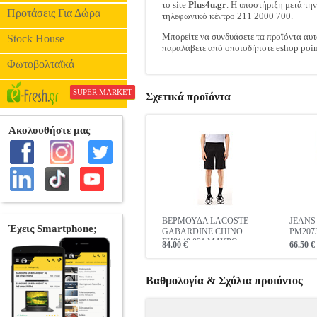
το site
Plus4u.gr
. Η υποστήριξη μετά τη
Προτάσεις Για Δώρα
τηλεφωνικό κέντρο 211 2000 700.
Μπορείτε να συνδυάσετε τα προϊόντα αυτ
Stock House
παραλάβετε από οποιοδήποτε eshop poin
Φωτοβολταϊκά
SUPER MARKET
Σχετικά προϊόντα
ΒΕΡΜΟΥΔΑ LACOSTE
JEANS 
GABARDINE CHINO
PM207
FH8140 031 ΜΑΥΡΟ
84.00 €
66.50 €
Βαθμολογία & Σχόλια προιόντος