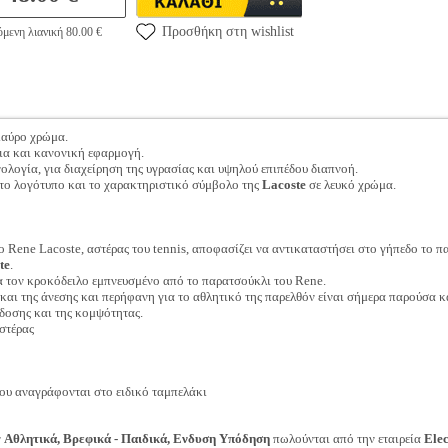
Προσθήκη στη wishlist
μενη λιανική 80.00 €
μαύρο χρώμα.
ια και κανονική εφαρμογή.
εχνολογία, για διαχείρηση της υγρασίας και υψηλού επιπέδου διαπνοή.
 το λογότυπο και το χαρακτηριστικό σύμβολο της
Lacoste
σε λευκό χρώμα.
 Rene Lacoste, αστέρας του tennis, αποφασίζει να αντικαταστήσει στο γήπεδο το
te
.
α τον κροκόδειλο εμπνευσμένο από το παρατσούκλι του Rene.
ι της άνεσης και περήφανη για το αθλητικό της παρελθόν είναι σήμερα παρούσα και 
πίδοσης και της κομψότητας.
στέρας
ου αναγράφονται στο ειδικό ταμπελάκι
ν
Αθλητικά, Βρεφικά - Παιδικά, Ενδυση Υπόδηση
πωλούνται από την εταιρεία
Ele