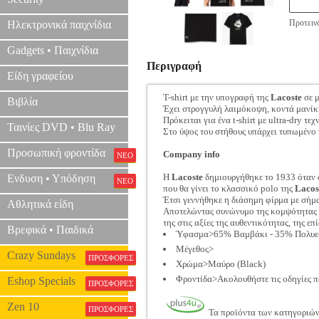
Προτεινό
Ηλεκτρονικά παιχνίδια
Gadgets • Παιχνίδια
Περιγραφή
Είδη γραφείου
T-shirt με την υπογραφή της
Lacoste
σε 
Βιβλία
Έχει στρογγυλή λαιμόκοψη, κοντά μανίκ
Πρόκειται για ένα t-shirt με ultra-dry τ
Ταινίες DVD • Blu Ray
Στο ύψος του στήθους υπάρχει τυπωμένο
Προσωπική φροντίδα
Company info
ΝΕΟ
Η
Lacoste
δημιουργήθηκε το 1933 όταν ο
Ενδυση • Υπόδηση
ΝΕΟ
που θα γίνει το κλασσικό polo της
Lacos
Έτσι γεννήθηκε η διάσημη φίρμα με σήμ
Αθλητικά είδη
Αποτελώντας συνώνυμο της κομψότητας κα
της στις αξίες της αυθεντικότητας, της ε
Βρεφικά • Παιδικά
Ύφασμα>65% Βαμβάκι - 35% Πολυε
Μέγεθος>
Crazy Sundays
ΠΡΟΣΦΟΡΕΣ
Χρώμα>Μαύρο (Black)
Φροντίδα>Ακολουθήστε τις οδηγίες π
Eshop Specials
ΠΡΟΣΦΟΡΕΣ
Zen 10
ΠΡΟΣΦΟΡΕΣ
Τα προϊόντα των κατηγοριώ