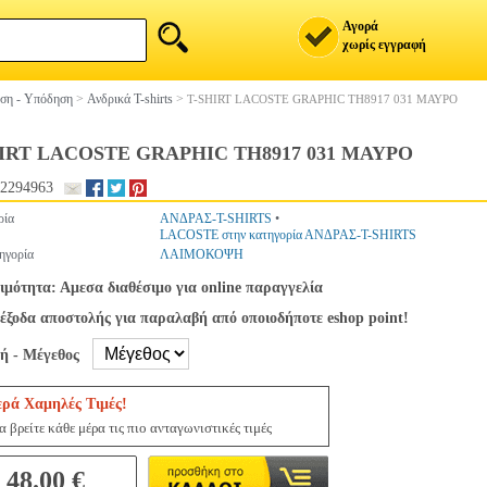
Αγορά
χωρίς εγγραφή
ση - Υπόδηση
>
Ανδρικά T-shirts
>
T-SHIRT LACOSTE GRAPHIC TH8917 031 ΜΑΥΡΟ
HIRT LACOSTE GRAPHIC TH8917 031 ΜΑΥΡΟ
2294963
ρία
ΑΝΔΡΑΣ-T-SHIRTS
•
LACOSTE στην κατηγορία ΑΝΔΡΑΣ-T-SHIRTS
ηγορία
ΛΑΙΜΟΚΟΨΗ
ιμότητα: Αμεσα διαθέσιμο για online παραγγελία
έξοδα αποστολής για παραλαβή από οποιοδήποτε eshop point!
γή - Μέγεθος
ερά Χαμηλές Τιμές!
 βρείτε κάθε μέρα τις πιο ανταγωνιστικές τιμές
48.00 €