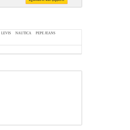
LEVIS
NAUTICA
PEPE JEANS
TE
ΑΝΔΡΑΣ-T-SHIRTS
Κατηγορία: ΑΝΔΡΑΣ-