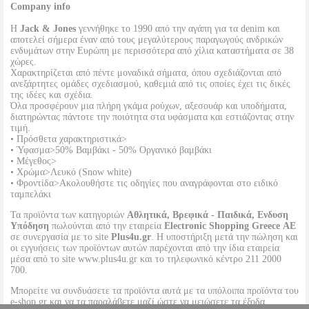
Company info
Η
Jack & Jones
γεννήθηκε το 1990 από την αγάπη για τα denim και
αποτελεί σήμερα έναν από τους μεγαλύτερους παραγωγούς ανδρικών
ενδυμάτων στην Ευρώπη με περισσότερα από χίλια καταστήματα σε 38
χώρες.
Χαρακτηρίζεται από πέντε μοναδικά σήματα, όπου σχεδιάζονται από
ανεξάρτητες ομάδες σχεδιασμού, καθεμιά από τις οποίες έχει τις δικές
της ιδέες και σχέδια.
Όλα προσφέρουν μια πλήρη γκάμα ρούχων, αξεσουάρ και υποδήματα,
διατηρώντας πάντοτε την ποιότητα στα υφάσματα και εστιάζοντας στην
τιμή.
• Πρόσθετα χαρακτηριστικά>
• Ύφασμα>50% Βαμβάκι - 50% Οργανικό βαμβάκι
• Μέγεθος>
• Χρώμα>Λευκό (Snow white)
• Φροντίδα>Ακολουθήστε τις οδηγίες που αναγράφονται στο ειδικό
ταμπελάκι
Τα προϊόντα των κατηγοριών
Αθλητικά, Βρεφικά - Παιδικά, Ενδυση
Υπόδηση
πωλούνται από την εταιρεία
Electronic Shopping Greece ΑΕ
σε συνεργασία με το site
Plus4u.gr
. Η υποστήριξη μετά την πώληση και
οι εγγυήσεις των προϊόντων αυτών παρέχονται από την ίδια εταιρεία
μέσα από το site www.plus4u.gr και το τηλεφωνικό κέντρο 211 2000
700.
Μπορείτε να συνδυάσετε τα προϊόντα αυτά με τα υπόλοιπα προϊόντα του
e-shop.gr και να τα παραλάβετε μαζί ώστε να μειώσετε τα έξοδα