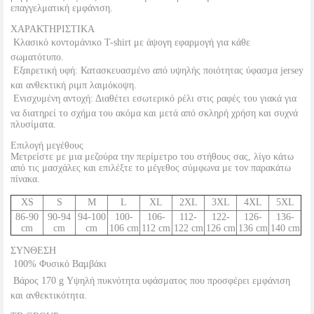
επαγγελματική εμφάνιση.
ΧΑΡΑΚΤΗΡΙΣΤΙΚΑ
 Κλασικό κοντομάνικο T-shirt με άψογη εφαρμογή για κάθε
σωματότυπο.
 Εξαιρετική υφή: Κατασκευασμένο από υψηλής ποιότητας ύφασμα jersey
και ανθεκτική ριμπ λαιμόκοψη.
 Ενισχυμένη αντοχή: Διαθέτει εσωτερικό ρέλι στις ραφές του γιακά για
να διατηρεί το σχήμα του ακόμα και μετά από σκληρή χρήση και συχνά
πλυσίματα.
Επιλογή μεγέθους
Μετρείστε με μια μεζούρα την περίμετρο του στήθους σας, λίγο κάτω
από τις μασχάλες και επιλέξτε το μέγεθος σύμφωνα με τον παρακάτω
πίνακα.
XS
S
M
L
XL
2XL
3XL
4XL
5XL
86-90
90-94
94-100
100-
106-
112-
122-
126-
136-
cm
cm
cm
106 cm
112 cm
122 cm
126 cm
136 cm
140 cm
ΣΥΝΘΕΣΗ
 100% Φυσικό Βαμβάκι
 Βάρος 170 g Υψηλή πυκνότητα υφάσματος που προσφέρει εμφάνιση
και ανθεκτικότητα.