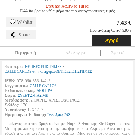
Σταθερά Χαμηλές Τιμές!
Εδώ θα βρείτε κάθε μέρα τις πιο ανταγωνιστικές τιμές
7.43 €
Wishlist
Προτεινόμενη λιανική 9.90 €
Share
Αγορά
Περιγραφή
Αξιολόγηση
Σχετικά
Κατηγορία:
•
ΘΕΤΙΚΕΣ ΕΠΙΣΤΗΜΕΣ
CALLE CARLOS στην κατηγορία ΘΕΤΙΚΕΣ ΕΠΙΣΤΗΜΕΣ
ISBN:
978-960-653-142-2
Συγγραφέας:
CALLE CARLOS
Εκδοτικός οίκος:
ΔΙΟΠΤΡΑ
Σειρά:
ΣΥΖΗΤΩΝΤΑΣ ΜΕ
Μετάφραση:
ΛΙΘΑΡΗΣ ΧΡΙΣΤΟΔΟΥΛΟΣ
Σελίδες:
176
Διαστάσεις:
12Χ17, 7
Ημερομηνία Έκδοσης:
Ιανουάριος
2021
Πρόλογος από τον βραβευμένο με Νόμπελ Φυσικής Sir Roger Penrose
Με τη μοναδική ευρύτητα της σκέψης του, ο Αλμπερτ Αϊνστάιν μας
έδωσε μια νέα αντίληψη για το σύμπαν. Μας έδειξε ότι ο χώρος και ο