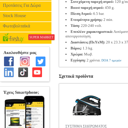
Συνεχόμενη παροχή ατμού:
120 g/m
Προτάσεις Για Δώρα
Boost παροχή ατμού:
450 g.
Πίεση Ατμού:
6.5 bar.
Stock House
Ετοιμότητα χρήσης:
2 min.
Φωτοβολταϊκά
Τάση:
220-240 volt.
Επιπλέον χαρακτηριστικά:
Αυτόματη 
απενεργοποίηση.
SUPER MARKET
Διαστάσεις (ΠxΥxΜ):
20 x 23.3 x 37
Βάρος:
1.3 kg.
Χρώμα:
Μωβ.
Εγγύηση:
2 χρόνια.
DOA 7 ημερών
Σχετικά προϊόντα
ΣΥΣΤΗΜΑ ΣΙΔΕΡΩΜΑΤΟΣ