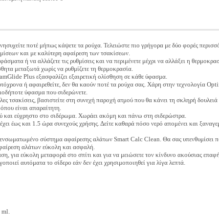
νησυχείτε ποτέ μήπως κάψετε τα ρούχα. Τελειώστε πιο γρήγορα με δύο φορές περισσό
μίσεων και με καλύτερη αφαίρεση των τσακίσεων.
 υφάσματα ή να αλλάζετε τις ρυθμίσεις και να περιμένετε μέχρι να αλλάξει η θερμοκ
ίσθητα μεταξωτά χωρίς να ρυθμίζετε τη θερμοκρασία.
eamGlide Plus εξασφαλίζει εξαιρετική ολίσθηση σε κάθε ύφασμα.
τόχρονα ή αφαιρεθείτε, δεν θα καούν ποτέ τα ρούχα σας. Χάρη στην τεχνολογία Opt
οιοδήποτε ύφασμα που σιδερώνετε.
λες τσακίσεις, βασιστείτε στη συνεχή παροχή ατμού που θα κάνει τη σκληρή δουλειά γ
 όπου είναι απαραίτητη.
ρύ και εύχρηστο στο σιδέρωμα. Χωράει ακόμη και πάνω στη σιδερώστρα.
ρέχει έως και 1.5 ώρα συνεχούς χρήσης. Δείτε καθαρά πόσο νερό απομένει και ξαναγ
 ενσωματωμένο σύστημα αφαίρεσης αλάτων Smart Calc Clean. Θα σας υπενθυμίσει πό
αφαίρεση αλάτων εύκολη και ασφαλή.
ση, για εύκολη μεταφορά στο σπίτι και για να μειώσετε τον κίνδυνο ακούσιας επαφή
οποιεί αυτόματα το σίδερο εάν δεν έχει χρησιμοποιηθεί για λίγα λεπτά.
 ml.