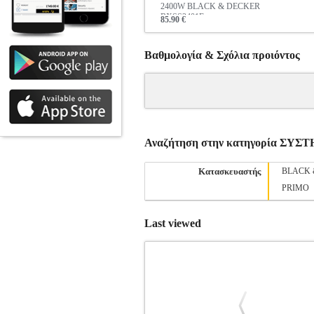
2400W BLACK & DECKER
BXSS2401E
85.90 €
Βαθμολογία & Σχόλια προιόντος
Αναζήτηση στην κατηγορία Σ
Κατασκευαστής
BLACK 
PRIMO
Last viewed