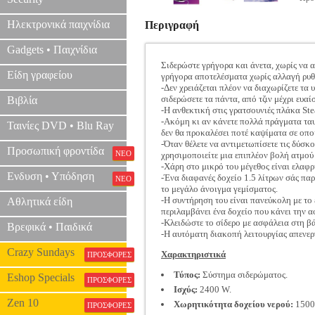
Ηλεκτρονικά παιχνίδια
Περιγραφή
Gadgets • Παιχνίδια
Σιδερώστε γρήγορα και άνετα, χωρίς να α
Είδη γραφείου
γρήγορα αποτελέσματα χωρίς αλλαγή ρυθ
-Δεν χρειάζεται πλέον να διαχωρίζετε τα
σιδερώσετε τα πάντα, από τζιν μέχρι ευα
Βιβλία
-Η ανθεκτική στις γρατσουνιές πλάκα St
-Ακόμη κι αν κάνετε πολλά πράγματα ταυ
Ταινίες DVD • Blu Ray
δεν θα προκαλέσει ποτέ καψίματα σε οπ
-Όταν θέλετε να αντιμετωπίσετε τις δύσκο
Προσωπική φροντίδα
ΝΕΟ
χρησιμοποιείτε μια επιπλέον βολή ατμού
-Χάρη στο μικρό του μέγεθος είναι ελαφ
Ενδυση • Υπόδηση
-Ένα διαφανές δοχείο 1.5 λίτρων σάς πα
ΝΕΟ
το μεγάλο άνοιγμα γεμίσματος.
-Η συντήρηση του είναι πανεύκολη με το
Αθλητικά είδη
περιλαμβάνει ένα δοχείο που κάνει την 
-Κλειδώστε το σίδερο με ασφάλεια στη βά
Βρεφικά • Παιδικά
-Η αυτόματη διακοπή λειτουργίας απενεργ
Crazy Sundays
Χαρακτηριστικά
ΠΡΟΣΦΟΡΕΣ
Τύπος:
Σύστημα σιδερώματος.
Eshop Specials
ΠΡΟΣΦΟΡΕΣ
Ισχύς:
2400 W.
Zen 10
Χωρητικότητα δοχείου νερού:
1500
ΠΡΟΣΦΟΡΕΣ