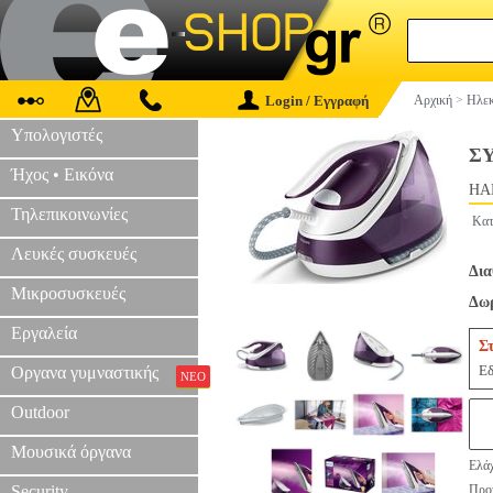
Login / Εγγραφή
Αρχική
>
Ηλεκ
Υπολογιστές
ΣΥ
Ήχος • Εικόνα
HAP
Τηλεπικοινωνίες
Κατ
Λευκές συσκευές
Δια
Μικροσυσκευές
Δωρ
Εργαλεία
Σ
Εδ
Οργανα γυμναστικής
ΝΕΟ
Outdoor
Μουσικά όργανα
Ελάχ
Security
Προτ