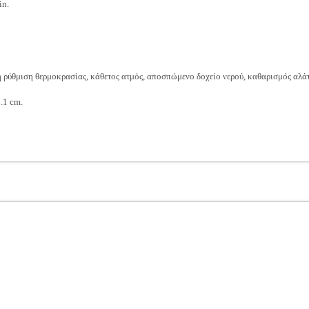
in.
ρύθμιση θερμοκρασίας, κάθετος ατμός, αποσπώμενο δοχείο νερού, καθαρισμός αλά
.1 cm.