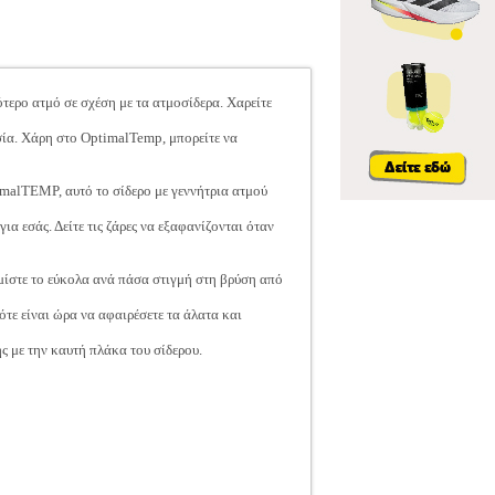
τερο ατμό σε σχέση με τα ατμοσίδερα. Χαρείτε
ρασία. Χάρη στο OptimalTemp, μπορείτε να
imalTEMP, αυτό το σίδερο με γεννήτρια ατμού
ια εσάς. Δείτε τις ζάρες να εξαφανίζονται όταν
εμίστε το εύκολα ανά πάσα στιγμή στη βρύση από
τε είναι ώρα να αφαιρέσετε τα άλατα και
ς με την καυτή πλάκα του σίδερου.