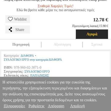
Σταθερά Χαμηλές Τιμές!
Εδώ θα βρείτε κάθε μέρα τις πιο ανταγωνιστικές τιμές
12.78 €
Wishlist
Προτεινόμενη λιανική 15.98 €
Share
Αγορά
Περιγραφή
Αξιολόγηση
Σχετικά
Κατηγορία:
•
ΔΙΑΦΟΡΑ
ΣΥΛΛΟΓΙΚΟ ΕΡΓΟ στην κατηγορία ΔΙΑΦΟΡΑ
ISBN:
978-960-02-3071-0
Συγγραφέας:
ΣΥΛΛΟΓΙΚΟ ΕΡΓΟ
Εκδοτικός οίκος:
ΠΑΠΑΖΗΣΗΣ
Σελίδες:
248
Η ιστοσελίδα χρησιμοποιεί cookies για την ευκολία της
Διαστάσεις:
17Χ24
Ημερομηνία Έκδοσης:
Δεκέμβριος
2014
περιήγησης, την εξατομίκευση περιεχομένου και διαφημίσεων και
την ανάλυση της επισκεψιμότητάς μας. Δείτε τους ανανεωμένους
ΣΥΝΗΓΟΡΟΣ ΤΟΥ ΠΟΛΙΤΗ
BKS.0074196
BKS.0074196
ΣΥΛΛΟΓΙΚΟ ΕΡΓΟ
ΣΥΛΛΟΓΙΚΟ ΕΡΓΟ
ΔΙΑΦΟΡΑ
Κατηγορία:
όρους χρήσης για την προστασία δεδομένων και τα cookies.
ΔΙΑΦΟΡΑ •ΣΥΛΛΟΓΙΚΟ ΕΡΓΟ στην κατηγορία ΔΙΑΦΟΡΑ ISBN:
Πληροφορίες
Ρυθμίσεις
Απόρριψη
Αποδοχή
Πληροφορίες & Υπηρεσίες >
978-960-02-3071-0 Συγγραφέας: ΣΥΛΛΟΓΙΚΟ ΕΡΓΟ Εκδοτικός