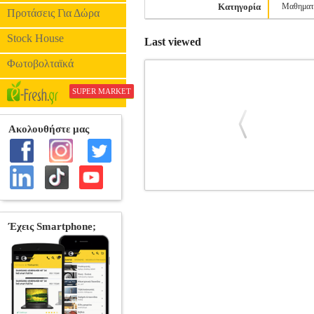
Κατηγορία
Μαθηματ
Προτάσεις Για Δώρα
Stock House
Last viewed
Φωτοβολταϊκά
SUPER MARKET
ΣΥΝΑΡΤΗΣΕΙΣ ΠΟΛΛΩΝ ΜΕ
ΕΠΙΣΤΗΜΕΣ
Κατηγορία: ΘΕΤΙΚΕ
Συγγραφέας: ΓΚΑΡΟΥΤΣΟΣ ΓΙΑΝΝΗΣ Εκδ
διαφορικό λογι-σμό των συ
ΣΥΝΑΡΤΗΣΕΙΣ, ΑΚΡΟΤΑΤΑ). Η χρησ