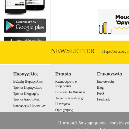
NEWSLETTER
Περισσότερες 
Παραγγελίες
Εταιρία
Επικοινωνία
Εξέλιξη Παραγγελίας
Καταστήματα e-
Επικοινωνία
shop points
Τρόποι Παραγγελίας
Blog
Business To Business
Τρόποι Πληρωμής
FAQ
Τα νέα του e-shop.gr
Τρόποι Αποστολής
Feedback
Η εταιρεία
Επιστροφές Προιόντων
Οροι χρήσης
Cookies
Η ιστοσελίδα χρησιμοποιεί cookies γι