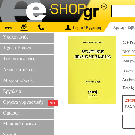
Login / Εγγραφή
Αρχική
>
Βιβλ
Υπολογιστές
ΣΥΝ
Ήχος • Εικόνα
BKS.0
Τηλεπικοινωνίες
Κατηγο
Λευκές συσκευές
Υποκατ
Διαθεσ
Μικροσυσκευές
Χωρίς 
Εργαλεία
Σταθ
Οργανα γυμναστικής
ΝΕΟ
Εδώ θα
Outdoor
Μουσικά όργανα
Security