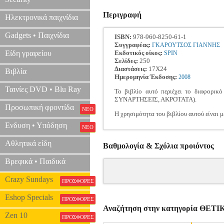
Περιγραφή
Ηλεκτρονικά παιχνίδια
Gadgets • Παιχνίδια
ISBN:
978-960-8250-61-1
Συγγραφέας:
ΓΚΑΡΟΥΤΣΟΣ ΓΙΑΝΝΗΣ
Είδη γραφείου
Εκδοτικός οίκος:
SPIN
Σελίδες:
250
Διαστάσεις:
17Χ24
Βιβλία
Ημερομηνία Έκδοσης:
2008
Ταινίες DVD • Blu Ray
Το βιβλίο αυτό περιέχει το διαφο
ΣΥΝΑΡΤΗΣΕΙΣ, ΑΚΡΟΤΑΤΑ).
Προσωπική φροντίδα
ΝΕΟ
Η χρησιμότητα του βιβλίου αυτού είναι 
Ενδυση • Υπόδηση
ΝΕΟ
Αθλητικά είδη
Βαθμολογία & Σχόλια προιόντος
Βρεφικά • Παιδικά
Crazy Sundays
ΠΡΟΣΦΟΡΕΣ
Eshop Specials
ΠΡΟΣΦΟΡΕΣ
Αναζήτηση στην κατηγορία ΘΕ
Zen 10
ΠΡΟΣΦΟΡΕΣ