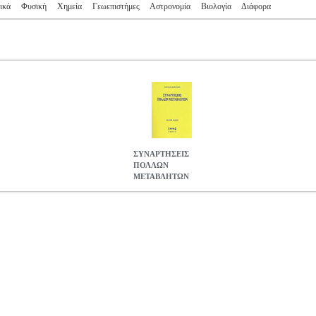
ικά
Φυσική
Χημεία
Γεωεπιστήμες
Αστρονομία
Βιολογία
Διάφορα
ΣΥΝΑΡΤΗΣΕΙΣ
ΠΟΛΛΩΝ
ΜΕΤΑΒΛΗΤΩΝ
ΤΑΒΛΗΤΩΝ
BKS.0953505
BKS.0953505
ΓΚΑΡΟΥΤΣΟΣ ΓΙΑΝΝΗ
Σ ΕΠΙΣΤΗΜΕΣ •ΓΚΑΡΟΥΤΣΟΣ ΓΙΑΝΝΗΣ στην κατηγορία ΘΕΤΙΚΕΣ
οτικός οίκος: SPIN Σελίδες: 250 Διαστάσεις: 17Χ24 Ημερομηνία 
ναρτήσεων πολλών μεταβλητών (ΟΡΙΟ, ΣΥΝΕΧΕΙΑ. ΜΕΡΙΚΗ ΠΑ
ιμότητα του βιβλίου αυτού είναι μεγάλη χάρις στον απλό και μεθ
ΣΥΝΑΡΤΗΣΕΙΣ ΠΟΛΛΩΝ ΜΕΤΑΒΛΗΤΩΝ
19.08