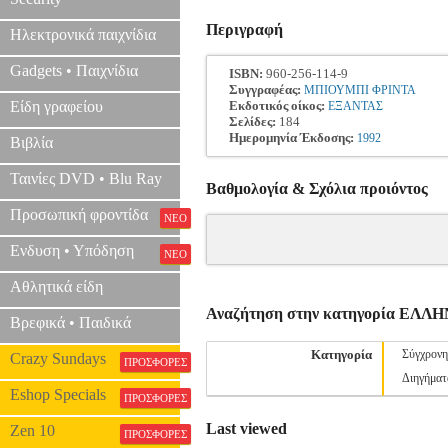
Περιγραφή
Ηλεκτρονικά παιχνίδια
Gadgets • Παιχνίδια
ISBN:
960-256-114-9
Συγγραφέας:
ΜΠΙΟΥΜΠΙ ΦΡΙΝΤΑ
Είδη γραφείου
Εκδοτικός οίκος:
ΕΞΑΝΤΑΣ
Σελίδες:
184
Ημερομηνία Έκδοσης:
1992
Βιβλία
Ταινίες DVD • Blu Ray
Βαθμολογία & Σχόλια προιόντος
Προσωπική φροντίδα
ΝΕΟ
Ενδυση • Υπόδηση
ΝΕΟ
Αθλητικά είδη
Αναζήτηση στην κατηγορία ΕΛ
Βρεφικά • Παιδικά
Κατηγορία
Σύγχρονη
Crazy Sundays
ΠΡΟΣΦΟΡΕΣ
Διηγήματ
Eshop Specials
ΠΡΟΣΦΟΡΕΣ
Last viewed
Zen 10
ΠΡΟΣΦΟΡΕΣ