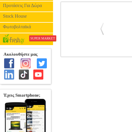
Προτάσεις Για Δώρα
Stock House
Φωτοβολταϊκά
SUPER MARKET
ΣΧΕΣΕΙΣ ΟΡΓΗΣ
BKS.0048367
BKS
ΛΟΓΟΤΕΧΝΙΑ •ΜΠΙΟΥΜΠΙ ΦΡΙΝΤΑ στη
ο