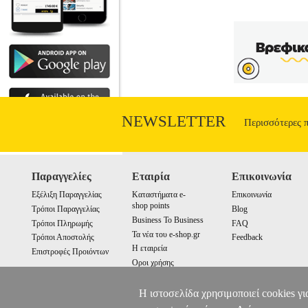
NEWSLETTER
Περισσότερες 
Παραγγελίες
Εταιρία
Επικοινωνία
Εξέλιξη Παραγγελίας
Καταστήματα e-
Επικοινωνία
shop points
Τρόποι Παραγγελίας
Blog
Business To Business
Τρόποι Πληρωμής
FAQ
Τα νέα του e-shop.gr
Τρόποι Αποστολής
Feedback
Η εταιρεία
Επιστροφές Προιόντων
Οροι χρήσης
Cookies
Η ιστοσελίδα χρησιμοποιεί cookies γι