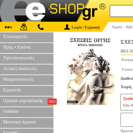
Login / Εγγραφή
Αρχική
>
Βιβλ
Υπολογιστές
ΣΧΕ
Ήχος • Εικόνα
BKS.0
Τηλεπικοινωνίες
Κατηγο
Λευκές συσκευές
Υποκατ
Διαθεσ
Μικροσυσκευές
Χωρίς 
Εργαλεία
Σταθ
Οργανα γυμναστικής
ΝΕΟ
Εδώ θα
Outdoor
Μουσικά όργανα
Προτεινό
Security