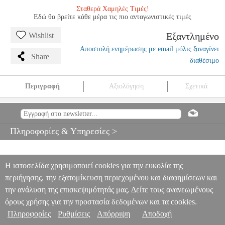
Σταθερά Χαμηλές Τιμές!
Εδώ θα βρείτε κάθε μέρα τις πιο ανταγωνιστικές τιμές
Εξαντλημένο
Wishlist
Αποστολή ενημέρωσης με email μόλις ξαναγίνει
Share
διαθέσιμο
Περιγραφή
Αξιολόγηση
Σχετικά
STRAUSS J. - KAISER WALZER
MSC.603859
MSC.603859
SCHOTT SOHNE
SCHOTT SOHNE
ΜΟΥΣΙΚΑ ΒΙΒΛΙΑ
ΠΛΗΚΤΡΩΝ
STRAUSS J. - KAISER WALZER
Πληροφορίες & Υπηρεσίες >
0
Η ιστοσελίδα χρησιμοποιεί cookies για την ευκολία της
περιήγησης, την εξατομίκευση περιεχομένου και διαφημίσεων και
την ανάλυση της επισκεψιμότητάς μας. Δείτε τους ανανεωμένους
όρους χρήσης για την προστασία δεδομένων και τα cookies.
Πληροφορίες
Ρυθμίσεις
Απόρριψη
Αποδοχή