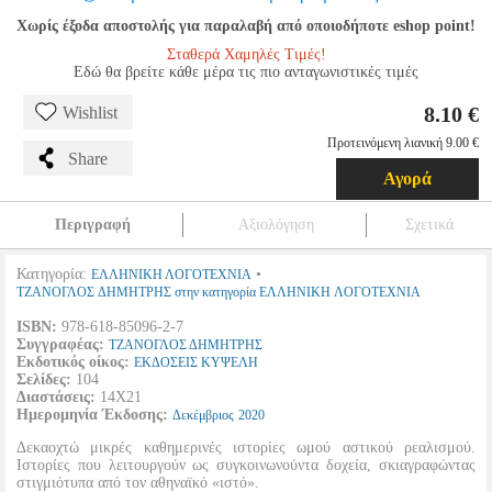
Χωρίς έξοδα αποστολής για παραλαβή από οποιοδήποτε eshop point!
Σταθερά Χαμηλές Τιμές!
Εδώ θα βρείτε κάθε μέρα τις πιο ανταγωνιστικές τιμές
8.10 €
Wishlist
Προτεινόμενη λιανική 9.00 €
Share
Αγορά
Περιγραφή
Αξιολόγηση
Σχετικά
Κατηγορία:
•
ΕΛΛΗΝΙΚΗ ΛΟΓΟΤΕΧΝΙΑ
ΤΖΑΝΟΓΛΟΣ ΔΗΜΗΤΡΗΣ στην κατηγορία ΕΛΛΗΝΙΚΗ ΛΟΓΟΤΕΧΝΙΑ
ISBN:
978-618-85096-2-7
Συγγραφέας:
ΤΖΑΝΟΓΛΟΣ ΔΗΜΗΤΡΗΣ
Εκδοτικός οίκος:
ΕΚΔΟΣΕΙΣ ΚΥΨΕΛΗ
Σελίδες:
104
Διαστάσεις:
14Χ21
Ημερομηνία Έκδοσης:
Δεκέμβριος
2020
Δεκαοχτώ μικρές καθημερινές ιστορίες ωμού αστικού ρεαλισμού.
Ιστορίες που λειτουργούν ως συγκοινωνούντα δοχεία, σκιαγραφώντας
στιγμιότυπα από τον αθηναϊκό «ιστό».