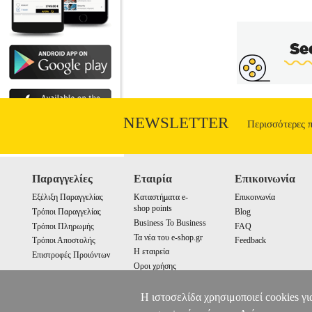
εμπόδιο στη σχέση τους. Θα καταφέρει 
NEWSLETTER
Περισσότερες 
Παραγγελίες
Εταιρία
Επικοινωνία
Εξέλιξη Παραγγελίας
Καταστήματα e-
Επικοινωνία
shop points
Τρόποι Παραγγελίας
Blog
Business To Business
Τρόποι Πληρωμής
FAQ
Τα νέα του e-shop.gr
Τρόποι Αποστολής
Feedback
Η εταιρεία
Επιστροφές Προιόντων
Οροι χρήσης
Cookies
Η ιστοσελίδα χρησιμοποιεί cookies γι