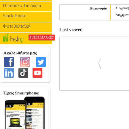
Προτάσεις Για Δώρα
Κατηγορία
Σύγχρονη
Διηγήματ
Stock House
Φωτοβολταϊκά
Last viewed
SUPER MARKET
ΣΤΟ ΚΟΚΚΙΝΟ Τ ΟΥΡΑΝΟΥ
BKS.01
ΕΛΛΗΝΙΚΗ ΛΟΓΟΤΕΧΝΙΑ
ΕΛΛΗΝΙΚΗ ΛΟΓΟΤΕΧΝΙΑ ISBN: 978-6
Διαστάσεις: 14Χ21 Ημερομηνία Έκδοση
είναι καταστροφικό για την ελληνική μει
της Βόρειας Ηπείρου γίνονται καθημε
σκληρή δουλειά καταφέρνουν να ορθοποδή