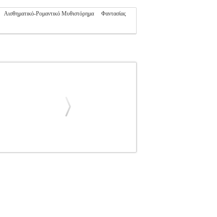
Αισθηματικό-Ρομαντικό Μυθιστόρημα
Φαντασίας
ΠΑΠΑΔΗΜΗΤΡΙΟΥ ΣΑΜΟΘΡΑΚΗ ΜΑΓΔΑ
ΟΘΡΑΚΗ ΜΑΓΔΑ στην κατηγορία
Α Εκδοτικός οίκος: ΠΝΟΗ Σελίδες: 366
λαμβάνει την εξουσία στην Αλβανία, κι αυτό
ελέσεις, η εξορία και ο βασανισμός των Ελλήνων
αση. Βρίσκουν καταφύγιο στην Τήνο, όπου με
τισσας του νησιού, αλλά ο ρατσισμός θα σταθεί