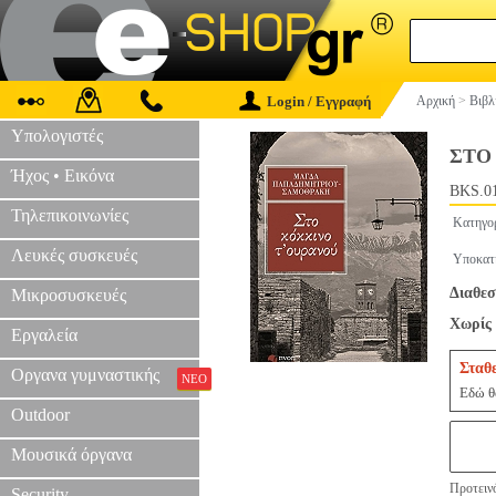
Login / Εγγραφή
Αρχική
>
Βιβλ
Υπολογιστές
ΣΤΟ
Ήχος • Εικόνα
BKS.0
Τηλεπικοινωνίες
Κατηγο
Λευκές συσκευές
Υποκατ
Διαθεσ
Μικροσυσκευές
Χωρίς 
Εργαλεία
Σταθ
Οργανα γυμναστικής
ΝΕΟ
Εδώ θα
Outdoor
Μουσικά όργανα
Προτεινό
Security