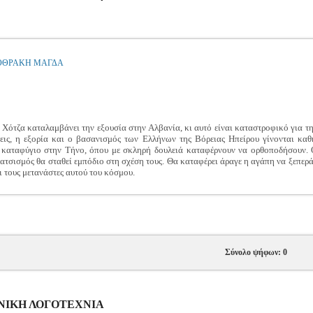
ΟΘΡΑΚΗ ΜΑΓΔΑ
Χότζα καταλαμβάνει την εξουσία στην Αλβανία, κι αυτό είναι καταστροφικό για τη
σεις, η εξορία και ο βασανισμός των Ελλήνων της Βόρειας Ηπείρου γίνονται καθ
 καταφύγιο στην Τήνο, όπου με σκληρή δουλειά καταφέρνουν να ορθοποδήσουν. Ο 
ατσισμός θα σταθεί εμπόδιο στη σχέση τους. Θα καταφέρει άραγε η αγάπη να ξεπερά
ι τους μετανάστες αυτού του κόσμου.
Σύνολο ψήφων: 0
ΛΗΝΙΚΗ ΛΟΓΟΤΕΧΝΙΑ