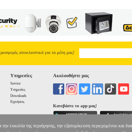
άραγε η αγάπη να ξεπεράσει τις δυσκολίες; Ένα βιβλίο για την κοινων
τους μετανάστες αυτού του κόσμου.
ΣΤΟ ΚΟΚΚΙΝΟ Τ ΟΥΡΑΝ
12.02
προσφορές αποκλειστικά για τα μέλη μας!
Υπηρεσίες
Ακολουθήστε μας
Service
Υπηρεσίες
Downloads
Εγγυήσεις
Κατεβάστε το app μας!
α την ευκολία της περιήγησης, την εξατομίκευση περιεχομένου και δι