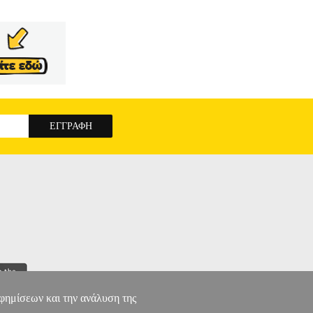
ική ανισότητα, τις λησμονημένες πατρίδες και
ΟΥ
αφημίσεων και την ανάλυση της