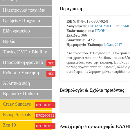
Περιγραφή
Ηλεκτρονικά παιχνίδια
Gadgets • Παιχνίδια
ISBN:
978-618-5307-02-8
Συγγραφέας:
ΠΑΠΑΔΗΜΗΤΡΙΟΥ ΣΑΜ
Είδη γραφείου
Εκδοτικός οίκος:
ΠΝΟΗ
Σελίδες:
366
Διαστάσεις:
14Χ21
Βιβλία
Ημερομηνία Έκδοσης:
Ιούλιος
2017
Ταινίες DVD • Blu Ray
Στο τέλος του Β' Παγκοσμίου Πολέμου ο 
στα χρόνια που ακολουθούν, οι εκτελέ
Προσωπική φροντίδα
δραπετεύσει από την κόλαση. Βρίσκουν
ΝΕΟ
παλιάς αρχόντισσας του νησιού, αλλά ο ρ
ανισότητα, τις λησμονημένες πατρίδες κα
Ενδυση • Υπόδηση
ΝΕΟ
Αθλητικά είδη
Βαθμολογία & Σχόλια προιόντος
Βρεφικά • Παιδικά
Crazy Sundays
ΠΡΟΣΦΟΡΕΣ
Eshop Specials
ΠΡΟΣΦΟΡΕΣ
Zen 10
Αναζήτηση στην κατηγορία ΕΛ
ΠΡΟΣΦΟΡΕΣ