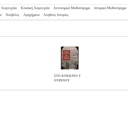
 Λογοτεχνία
Κλασική Λογοτεχνία
Αστυνομικό Μυθιστόρημα
Ιστορικό Μυθιστόρημα
α
Νουβέλες
Αφηγήματα
Αληθινές Ιστορίες
ΣΤΟ ΚΟΚΚΙΝΟ Τ
ΟΥΡΑΝΟΥ
96032
BKS.0196032
ΠΑΠΑΔΗΜΗΤΡΙΟΥ ΣΑΜΟΘΡΑΚΗ ΜΑΓΔΑ
Κατηγορία: ΕΛΛΗΝΙΚΗ ΛΟΓΟΤΕΧΝΙΑ •ΠΑΠΑΔΗΜΗΤΡΙΟΥ ΣΑΜ
18-5307-02-8 Συγγραφέας: ΠΑΠΑΔΗΜΗΤΡΙΟΥ ΣΑΜΟΘΡΑΚΗ ΜΑΓΔ
ς: Ιούλιος 2017 Στο τέλος του Β' Παγκοσμίου Πολέμου ο Χότζα κατα
ονότητα. Τα σύνορα κλείνουν, και στα χρόνια που ακολουθούν, οι εκτ
ρινό φαινόμενο. Ένα ζευγάρι καταφέρνει να δραπετεύσει από την κόλ
σουν. Ο γιος τους ερωτεύεται την Αντιγόνη, κόρη μιας παλιάς αρχόν