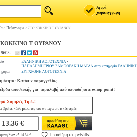
Αγορά
χωρίς εγγραφή
ία
>
Πεζογραφία
>
ΣΤΟ ΚΟΚΚΙΝΟ Τ ΟΥΡΑΝΟΥ
 ΚΟΚΚΙΝΟ Τ ΟΥΡΑΝΟΥ
196032
ρία
ΕΛΛΗΝΙΚΗ ΛΟΓΟΤΕΧΝΙΑ
•
ΠΑΠΑΔΗΜΗΤΡΙΟΥ ΣΑΜΟΘΡΑΚΗ ΜΑΓΔΑ στην κατηγορία ΕΛΛΗΝΙΚ
ηγορία
ΣΥΓΧΡΟΝΗ ΛΟΓΟΤΕΧΝΙΑ
ιμότητα: Κατόπιν παραγγελίας
έξοδα αποστολής για παραλαβή από οποιοδήποτε eshop point!
ερά Χαμηλές Τιμές!
 βρείτε κάθε μέρα τις πιο ανταγωνιστικές τιμές
13.36 €
Προσθήκη στη wishlist
μενη λιανική 14.84 €