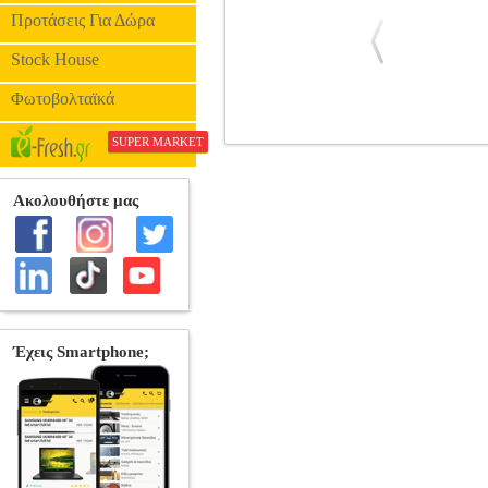
Προτάσεις Για Δώρα
Stock House
Φωτοβολταϊκά
SUPER MARKET
ΣΤΟ ΔΡΟΜΟ ΓΙΑ ΤΙΣ ΠΑΤΡΙΔΕΣ
BK
ΔΟΚΙΜΙΑ •ΑΡΒΑΝΙΤΑΚΗΣ ΔΗΜΗΤΡΗΣ 
οίκος: ΜΟΥΣΕΙΟ ΜΠΕΝΑΚΗ Σελίδες: 452
της Ape italiana a Londra (Ιταλική μέ
βιβλίο», για ένα διπλό ταξίδι. Ένα τ
α