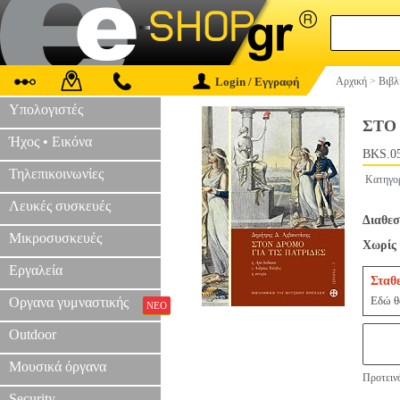
Login / Εγγραφή
Αρχική
>
Βιβλ
Υπολογιστές
ΣΤΟ
Ήχος • Εικόνα
BKS.0
Τηλεπικοινωνίες
Κατηγο
Λευκές συσκευές
Διαθεσ
Μικροσυσκευές
Χωρίς 
Εργαλεία
Σταθ
Εδώ θα
Οργανα γυμναστικής
ΝΕΟ
Outdoor
Μουσικά όργανα
Προτεινό
Security