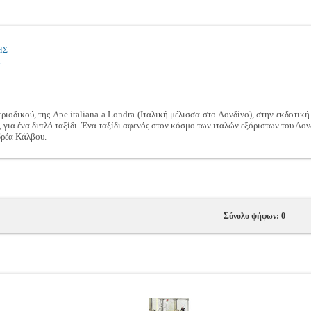
ΗΣ
Η
ριοδικού, της Ape italiana a Londra (Ιταλική μέλισσα στο Λονδίνο), στην εκδοτικ
, για ένα διπλό ταξίδι. Ένα ταξίδι αφενός στον κόσμο των ιταλών εξόριστων του Λο
δρέα Κάλβου.
Σύνολο ψήφων: 0