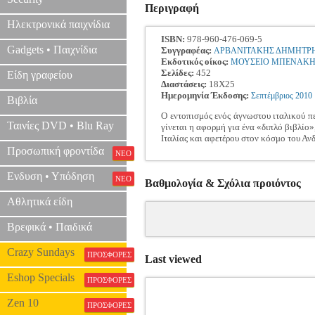
Περιγραφή
Ηλεκτρονικά παιχνίδια
ISBN:
978-960-476-069-5
Gadgets • Παιχνίδια
Συγγραφέας:
ΑΡΒΑΝΙΤΑΚΗΣ ΔΗΜΗΤΡ
Εκδοτικός οίκος:
ΜΟΥΣΕΙΟ ΜΠΕΝΑΚ
Σελίδες:
452
Είδη γραφείου
Διαστάσεις:
18Χ25
Ημερομηνία Έκδοσης:
Σεπτέμβριος
2010
Βιβλία
Ο εντοπισμός ενός άγνωστου ιταλικού πε
Ταινίες DVD • Blu Ray
γίνεται η αφορμή για ένα «διπλό βιβλίο»
Ιταλίας και αφετέρου στον κόσμο του Αν
Προσωπική φροντίδα
ΝΕΟ
Ενδυση • Υπόδηση
ΝΕΟ
Βαθμολογία & Σχόλια προιόντος
Αθλητικά είδη
Βρεφικά • Παιδικά
Crazy Sundays
ΠΡΟΣΦΟΡΕΣ
Last viewed
Eshop Specials
ΠΡΟΣΦΟΡΕΣ
Zen 10
ΠΡΟΣΦΟΡΕΣ