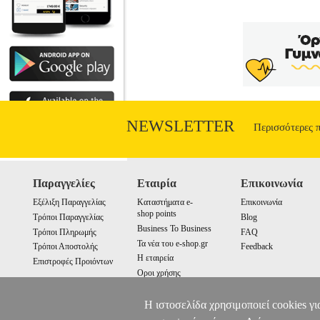
NEWSLETTER
Περισσότερες 
Παραγγελίες
Εταιρία
Επικοινωνία
Εξέλιξη Παραγγελίας
Καταστήματα e-
Επικοινωνία
shop points
Τρόποι Παραγγελίας
Blog
Business To Business
Τρόποι Πληρωμής
FAQ
Τα νέα του e-shop.gr
Τρόποι Αποστολής
Feedback
Η εταιρεία
Επιστροφές Προιόντων
Οροι χρήσης
Cookies
Η ιστοσελίδα χρησιμοποιεί cookies γι