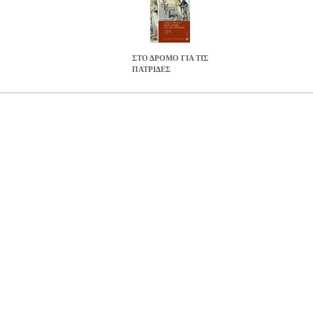
ΣΤΟ ΔΡΟΜΟ ΓΙΑ ΤΙΣ
ΠΑΤΡΙΔΕΣ
S.0594009
BKS.0594009
ΑΡΒΑΝΙΤΑΚΗΣ ΔΗΜΗΤΡΗΣ
ΑΡΒΑΝΙ
στην κατηγορία ΔΟΚΙΜΙΑ ISBN: 978-960-476-069-5 Συγγρα
 Διαστάσεις: 18Χ25 Ημερομηνία Έκδοσης: Σεπτέμβριος 2010 Ο εντ
λισσα στο Λονδίνο), στην εκδοτική ομάδα του οποίου ανήκε και ο Ανδ
αξίδι αφενός στον κόσμο των ιταλών εξόριστων του Λονδίνου και των ι
φετέρου στον κόσμο του Ανδρέα Κάλβου.
ΣΤΟ ΔΡΟΜΟ ΓΙΑ ΤΙΣ ΠΑ
19.44