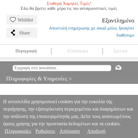
Σταθερά Χαμηλές Τιμές!
Εδώ θα βρείτε κάθε μέρα τις πιο ανταγωνιστικές τιμές
Εξαντλημένο
Wishlist
Αποστολή ενημέρωσης με email μόλις ξαναγίνει
Share
διαθέσιμο
Περιγραφή
Αξιολόγηση
Σχετικά
STEP BY STEP 2B BK/CD (VIOLIN)
MSC.600822
MSC.600822
ALFRED
ALFRED
ΜΟΥΣΙΚΑ ΒΙΒΛΙΑ ΕΓΧΟΡΔΩΝ
STEP BY
STEP 2B BK/CD (VIOLIN)
Πληροφορίες & Υπηρεσίες >
0
Η ιστοσελίδα χρησιμοποιεί cookies για την ευκολία της
περιήγησης, την εξατομίκευση περιεχομένου και διαφημίσεων και
την ανάλυση της επισκεψιμότητάς μας. Δείτε τους ανανεωμένους
όρους χρήσης για την προστασία δεδομένων και τα cookies.
Πληροφορίες
Ρυθμίσεις
Απόρριψη
Αποδοχή