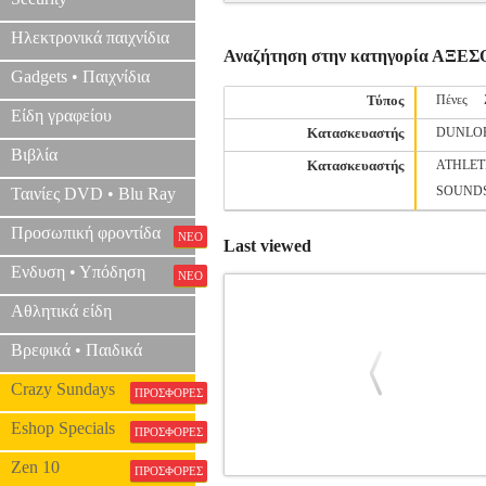
Ηλεκτρονικά παιχνίδια
Αναζήτηση στην κατηγορία Α
Gadgets • Παιχνίδια
Τύπος
Πένες
Είδη γραφείου
Κατασκευαστής
DUNLO
Βιβλία
Κατασκευαστής
ATHLET
SOUND
Ταινίες DVD • Blu Ray
Προσωπική φροντίδα
ΝΕΟ
Last viewed
Ενδυση • Υπόδηση
ΝΕΟ
Αθλητικά είδη
Βρεφικά • Παιδικά
Crazy Sundays
ΠΡΟΣΦΟΡΕΣ
Eshop Specials
ΠΡΟΣΦΟΡΕΣ
Zen 10
ΠΡΟΣΦΟΡΕΣ
STAGG STB-1 C2 ΘΗΚΗ ΚΛΑΣΙΚΗΣ 