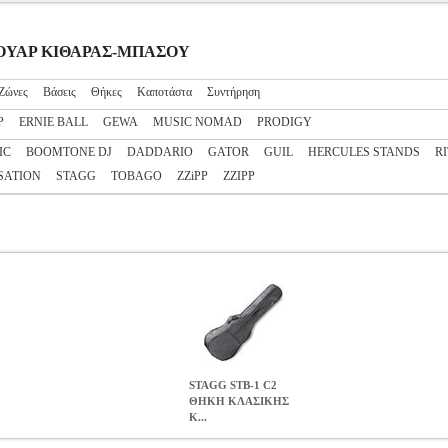
ΞΕΣΟΥΑΡ ΚΙΘΑΡΑΣ-ΜΠΑΣΟΥ
Ζώνες
Βάσεις
Θήκες
Καποτάστα
Συντήρηση
P
ERNIE BALL
GEWA
MUSIC NOMAD
PRODIGY
IC
BOOMTONE DJ
DADDARIO
GATOR
GUIL
HERCULES STANDS
R
SATION
STAGG
TOBAGO
ZZiPP
ZZIPP
STAGG STB-1 C2
ΘΗΚΗ ΚΛΑΣΙΚΗΣ
Κ...
ΚΙΘΑΡΑΣ 1/2
MSC.002732
MSC.002732
STAGG
STAGG
ΑΞΕΣΟ