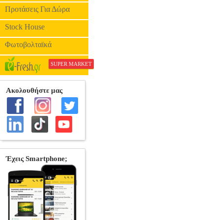
Προτάσεις Για Δώρα
Stock House
Φωτοβολταϊκά
SUPER MARKET