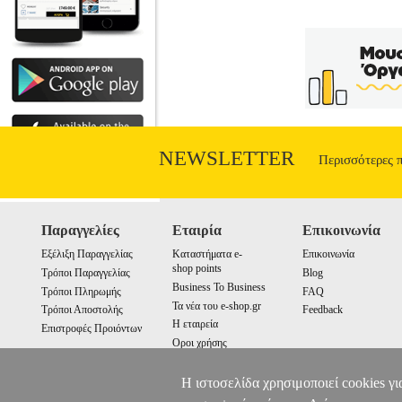
NEWSLETTER
Περισσότερες 
Παραγγελίες
Εταιρία
Επικοινωνία
Εξέλιξη Παραγγελίας
Καταστήματα e-
Επικοινωνία
shop points
Τρόποι Παραγγελίας
Blog
Business To Business
Τρόποι Πληρωμής
FAQ
Τα νέα του e-shop.gr
Τρόποι Αποστολής
Feedback
Η εταιρεία
Επιστροφές Προιόντων
Οροι χρήσης
Cookies
Η ιστοσελίδα χρησιμοποιεί cookies γι