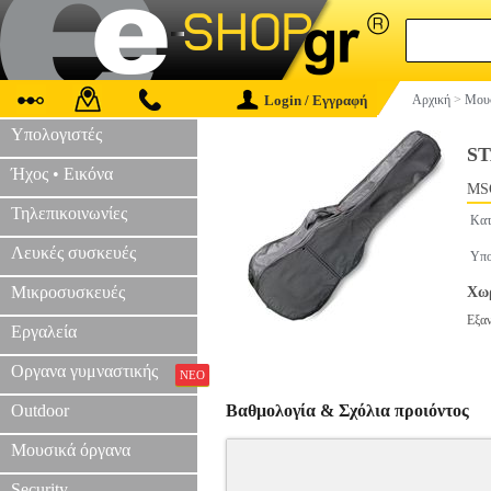
Login / Εγγραφή
Αρχική
>
Μουσ
Υπολογιστές
ST
Ήχος • Εικόνα
MS
Τηλεπικοινωνίες
Κατ
Λευκές συσκευές
Υπο
Μικροσυσκευές
Χωρ
Εξα
Εργαλεία
Οργανα γυμναστικής
ΝΕΟ
Outdoor
Βαθμολογία & Σχόλια προιόντος
Μουσικά όργανα
Security