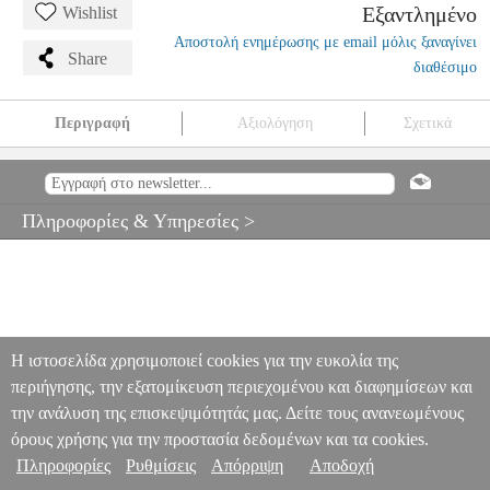
Εξαντλημένο
Wishlist
Αποστολή ενημέρωσης με email μόλις ξαναγίνει
Share
διαθέσιμο
Περιγραφή
Αξιολόγηση
Σχετικά
STAGG SBDB-22/16 ΘΗΚΗ ΓΙΑ ΚΑΣΑ
MSC.302441
MSC.302441
STAGG
STAGG
ΑΞΕΣΟΥΑΡ ΚΡΟΥΣΤΩΝ
STAGG
SBDB-22/16 ΘΗΚΗ ΓΙΑ ΚΑΣΑ
Πληροφορίες & Υπηρεσίες >
0
Η ιστοσελίδα χρησιμοποιεί cookies για την ευκολία της
περιήγησης, την εξατομίκευση περιεχομένου και διαφημίσεων και
την ανάλυση της επισκεψιμότητάς μας. Δείτε τους ανανεωμένους
όρους χρήσης για την προστασία δεδομένων και τα cookies.
Πληροφορίες
Ρυθμίσεις
Απόρριψη
Αποδοχή