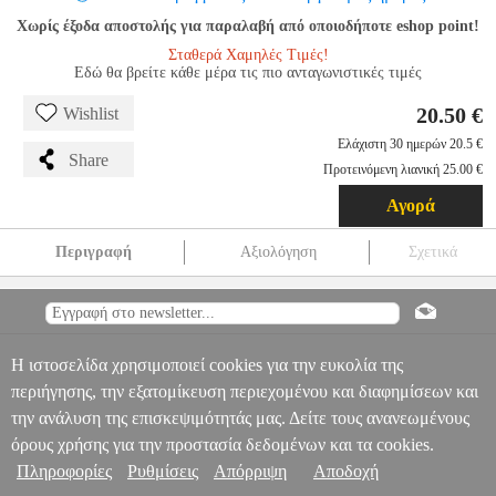
Χωρίς έξοδα αποστολής για παραλαβή από οποιοδήποτε eshop point!
Σταθερά Χαμηλές Τιμές!
Εδώ θα βρείτε κάθε μέρα τις πιο ανταγωνιστικές τιμές
20.50 €
Wishlist
Ελάχιστη 30 ημερών 20.5 €
Share
Προτεινόμενη λιανική 25.00 €
Αγορά
Περιγραφή
Αξιολόγηση
Σχετικά
SPLENDOR ΜΟΝΟΜΑΧΙΑ
EPI.20218
EPI.20218
ΚΑΙΣΣΑ
ΚΑΙΣΣΑ
ΕΠΙΤΡΑΠΕΖΙΑ
SPLENDOR ΜΟΝΟΜΑΧΙΑ
20.50
Πληροφορίες & Υπηρεσίες >
8
2
2
Η ιστοσελίδα χρησιμοποιεί cookies για την ευκολία της
περιήγησης, την εξατομίκευση περιεχομένου και διαφημίσεων και
την ανάλυση της επισκεψιμότητάς μας. Δείτε τους ανανεωμένους
όρους χρήσης για την προστασία δεδομένων και τα cookies.
Πληροφορίες
Ρυθμίσεις
Απόρριψη
Αποδοχή