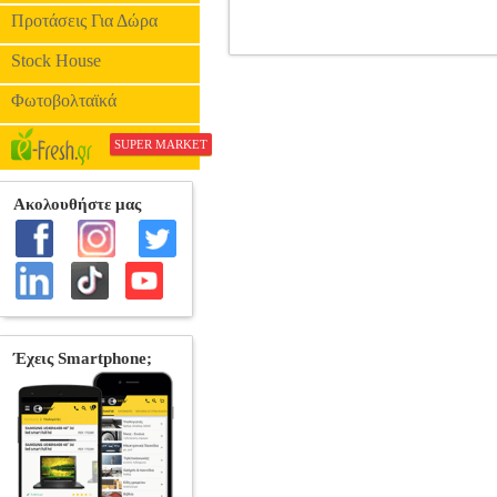
Προτάσεις Για Δώρα
Stock House
SPIGEN LITE FIT PRO MATTE B
ACCESSORI
Φωτοβολταϊκά
SUPER MARKET