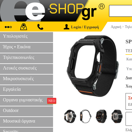
Login / Εγγραφή
Αρχική
>
Τηλε
Υπολογιστές
SP
Ήχος • Εικόνα
TEL
Τηλεπικοινωνίες
Κατ
Λευκές συσκευές
Υπο
Δια
Μικροσυσκευές
Χωρ
Εργαλεία
Σ
Οργανα γυμναστικής
ΝΕΟ
Εδ
Outdoor
Μουσικά όργανα
Ελάχ
Security