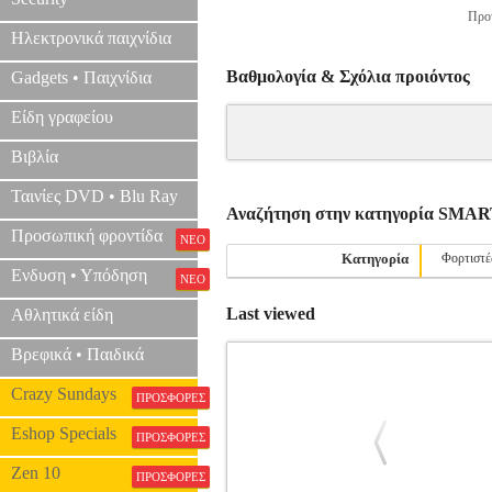
Προτ
Ηλεκτρονικά παιχνίδια
Βαθμολογία & Σχόλια προιόντος
Gadgets • Παιχνίδια
Είδη γραφείου
Βιβλία
Ταινίες DVD • Blu Ray
Αναζήτηση στην κατηγορία S
Προσωπική φροντίδα
ΝΕΟ
Κατηγορία
Φορτιστέ
Ενδυση • Υπόδηση
ΝΕΟ
Last viewed
Αθλητικά είδη
Βρεφικά • Παιδικά
Crazy Sundays
ΠΡΟΣΦΟΡΕΣ
Eshop Specials
ΠΡΟΣΦΟΡΕΣ
Zen 10
ΠΡΟΣΦΟΡΕΣ