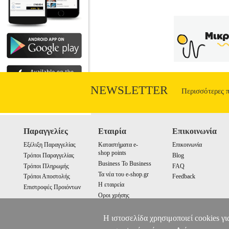
NEWSLETTER
Περισσότερες 
Παραγγελίες
Εταιρία
Επικοινωνία
Εξέλιξη Παραγγελίας
Καταστήματα e-
Επικοινωνία
shop points
Τρόποι Παραγγελίας
Blog
Business To Business
Τρόποι Πληρωμής
FAQ
Τα νέα του e-shop.gr
Τρόποι Αποστολής
Feedback
Η εταιρεία
Επιστροφές Προιόντων
Οροι χρήσης
Cookies
Η ιστοσελίδα χρησιμοποιεί cookies γι