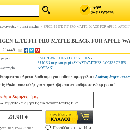
Αγορά
χωρίς εγγραφή
πικοινωνίες
>
Smart watches
>
SPIGEN LITE FIT PRO MATTE BLACK FOR APPLE WATCH 
IGEN LITE FIT PRO MATTE BLACK FOR APPLE WA
.214448
ηγορία
SMARTWATCHES ACCESSORIES
•
SPIGEN στην κατηγορία SMARTWATCHES ACCESSORIES
κατηγορία
ΛΟΥΡΑΚΙ
θεσιμότητα: Αμεσα διαθέσιμο για online παραγγελία
/
Διαθεσιμότητα κατασ
ίς έξοδα αποστολής για παραλαβή από οποιοδήποτε eshop point!
ταθερά Χαμηλές Τιμές!
ώ θα βρείτε κάθε μέρα τις πιο ανταγωνιστικές τιμές
28.90 €
Προσθήκη στη wishlist
ιστη 30 ημερών 28.90 €