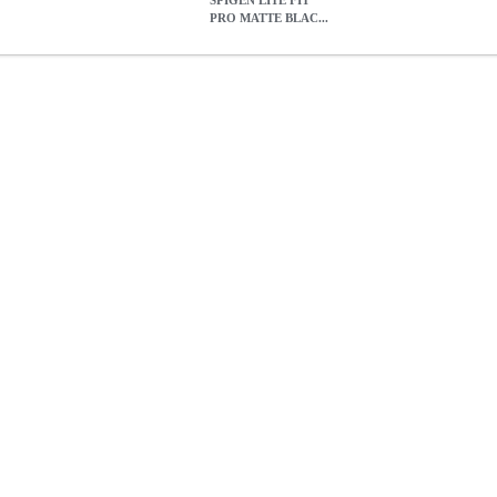
SPIGEN LITE FIT
PRO MATTE BLAC...
LACK FOR APPLE WATCH ULTRA 2/1 49MM
TEL.214448
TEL.21
ES
SPIGEN LITE FIT PRO MATTE BLACK FOR APPLE WATCH
28.90