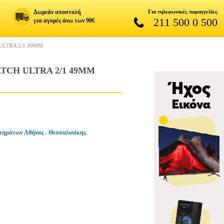
Δωρεάν αποστολή
Για τηλεφωνικές παραγγελίες
211 500 0 500
για αγορές άνω των 90€
ULTRA 2/1 49MM
TCH ULTRA 2/1 49MM
τημάτων Αθήνας - Θεσσαλονίκης