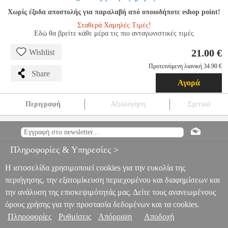
Χωρίς έξοδα αποστολής για παραλαβή από οποιοδήποτε eshop point!
Σταθερά Χαμηλές Τιμές!
Εδώ θα βρείτε κάθε μέρα τις πιο ανταγωνιστικές τιμές
21.00 €
Wishlist
Προτεινόμενη λιανική 34.90 €
Share
Αγορά
Περιγραφή
Αξιολόγηση
Σχετικά
SPELLS AND SECRETS
NSW.00728
NSW.00728
-
-
GAMES
SPELLS AND SECRETS
21.00
Πληροφορίες & Υπηρεσίες >
Η ιστοσελίδα χρησιμοποιεί cookies για την ευκολία της
περιήγησης, την εξατομίκευση περιεχομένου και διαφημίσεων και
την ανάλυση της επισκεψιμότητάς μας. Δείτε τους ανανεωμένους
όρους χρήσης για την προστασία δεδομένων και τα cookies.
Πληροφορίες
Ρυθμίσεις
Απόρριψη
Αποδοχή