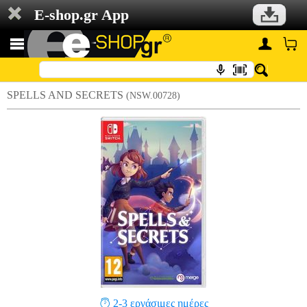
E-shop.gr App
SPELLS AND SECRETS
(NSW.00728)
2-3 εργάσιμες ημέρες