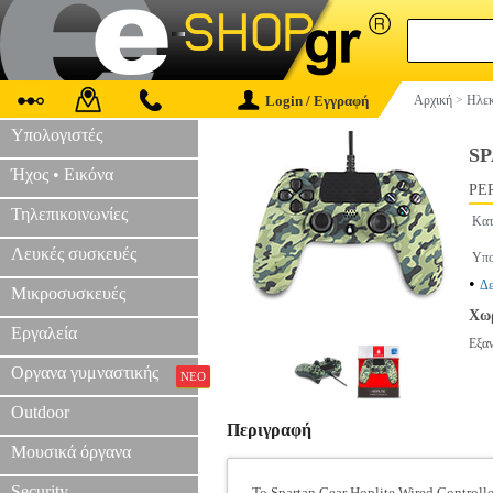
Login / Εγγραφή
Αρχική
>
Ηλεκ
Υπολογιστές
S
Ήχος • Εικόνα
PER
Τηλεπικοινωνίες
Κατ
Λευκές συσκευές
Υπο
•
Δε
Μικροσυσκευές
Χωρ
Εργαλεία
Εξα
Οργανα γυμναστικής
ΝΕΟ
Outdoor
Περιγραφή
Μουσικά όργανα
Security
Το Spartan Gear Hoplite Wired Controlle