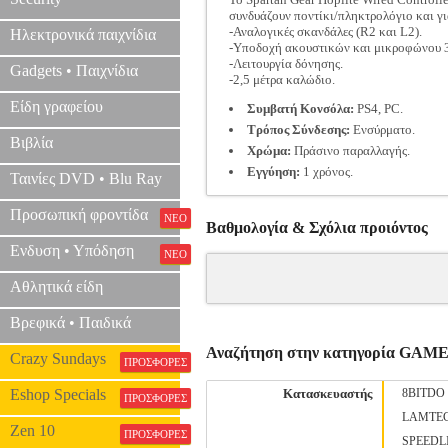
συνδυάζουν ποντίκι/πληκτρολόγιο και για
-Αναλογικές σκανδάλες (R2 και L2).
Ηλεκτρονικά παιχνίδια
-Υποδοχή ακουστικών και μικροφώνου 
-Λειτουργία δόνησης.
Gadgets • Παιχνίδια
-2,5 μέτρα καλώδιο.
Είδη γραφείου
Συμβατή Κονσόλα:
PS4, PC.
Τρόπος Σύνδεσης:
Ενσύρματο.
Βιβλία
Χρώμα:
Πράσινο παραλλαγής.
Eγγύηση:
1 χρόνoς.
Ταινίες DVD • Blu Ray
Προσωπική φροντίδα
ΝΕΟ
Βαθμολογία & Σχόλια προιόντος
Ενδυση • Υπόδηση
ΝΕΟ
Αθλητικά είδη
Βρεφικά • Παιδικά
Αναζήτηση στην κατηγορία G
Crazy Sundays
ΠΡΟΣΦΟΡΕΣ
Eshop Specials
Κατασκευαστής
8BITDO
ΠΡΟΣΦΟΡΕΣ
LAMTE
Zen 10
ΠΡΟΣΦΟΡΕΣ
SPEEDL