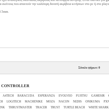
 εκείνους που απαιτούν την καλύτερη δυνατή ακρίβεια κινήσεων στο pc ή στο plays
3.5mm.
Σύνολο ψήφων: 0
AME CONTROLLER
A4TECH
BARACUDA
ESPERANZA
EVOLVEO
FUJITSU
GAMESIR
CH
LOGITECH
MACHENIKE
MOZA
NACON
NEDIS
ONIKUMA
PX
INK
THRUSTMASTER
TRACER
TRUST
TURTLE BEACH
WHITE SHARK