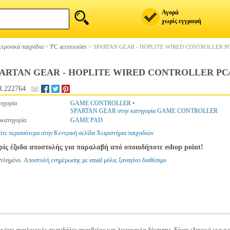
Αγορά
χωρίς εγγραφή
τρονικά παιχνίδια
>
PC accessories
>
SPARTAN GEAR - HOPLITE WIRED CONTROLLER P
PARTAN GEAR - HOPLITE WIRED CONTROLLER PC
.222764
ηγορία
GAME CONTROLLER
•
SPARTAN GEAR στην κατηγορία GAME CONTROLLER
κατηγορία
GAME PAD
ίτε περισσότερα στην Κεντρική σελίδα Χειριστήρια παιχνιδιών
ίς έξοδα αποστολής για παραλαβή από οποιοδήποτε eshop point!
ντλημένο.
Αποστολή ενημέρωσης με email μόλις ξαναγίνει διαθέσιμο
r έχει αναλογικές σκανδάλες ακριβείας και λειτουργία δόνησης. Είναι ιδανικό για g