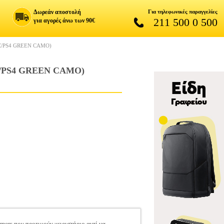
Δωρεάν αποστολή
Για τηλεφωνικές παραγγελίες
211 500 0 500
για αγορές άνω των 90€
C/PS4 GREEN CAMO)
/PS4 GREEN CAMO)
amers που προτιμούν χειριστήριο αντί να