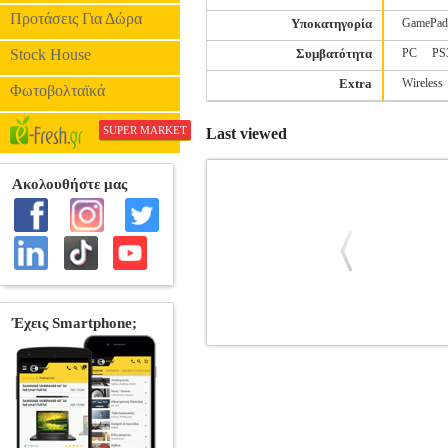
Προτάσεις Για Δώρα
Υποκατηγορία
GamePad
Stock House
Συμβατότητα
PC
PS
Extra
Wireless
Φωτοβολταϊκά
SUPER MARKET
Last viewed
SPARTAN GEAR - HOPLITE WIRED
CONTROLLER
Κατηγορία: GAME CO
έχει αναλογικές σκανδάλες ακριβείας κα
και για εκείνους που απαιτούν την καλύ
και μικροφώνου 3.5mm. -Λειτουργία
παραλλαγής.• Eγγύηση