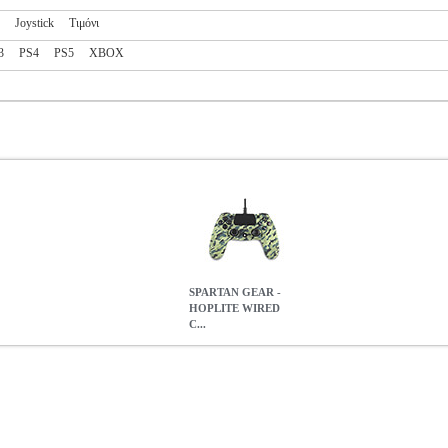
Joystick
Τιμόνι
3
PS4
PS5
XBOX
SPARTAN GEAR -
HOPLITE WIRED
C...
 CONTROLLER PC/PS4 GREEN CAMO)
PER.222764
PER.22276
NTROLLER •SPARTAN GEAR στην κατηγορία GAME CONTROLLER Το
ι λειτουργία δόνησης. Είναι ιδανικό για gamers που προτιμούν χειρισ
τερη δυνατή ακρίβεια κινήσεων στο pc ή στο playstation 4. -Αναλογικ
 δόνησης. -2, 5 μέτρα καλώδιο.• Συμβατή Κονσόλα: PS4, PC.• Τρόπ
: 1 χρόνoς.
SPARTAN GEAR - HOPLITE WIRED CONTROLLER