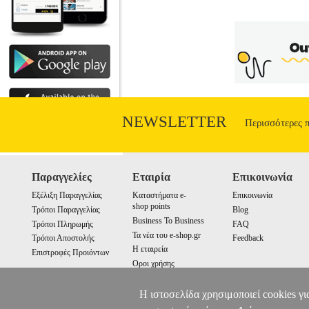
NEWSLETTER
Περισσότερες 
Παραγγελίες
Εταιρία
Επικοινωνία
Εξέλιξη Παραγγελίας
Καταστήματα e-
Επικοινωνία
shop points
Τρόποι Παραγγελίας
Blog
Business To Business
Τρόποι Πληρωμής
FAQ
Τα νέα του e-shop.gr
Τρόποι Αποστολής
Feedback
Η εταιρεία
Επιστροφές Προιόντων
Οροι χρήσης
Cookies
Η ιστοσελίδα χρησιμοποιεί cookies γι