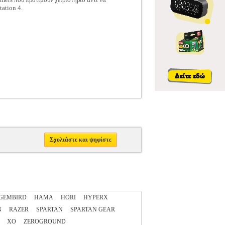
tation 4.
Σχολιάστε και ψηφίστε
GEMBIRD
HAMA
HORI
HYPERX
N
RAZER
SPARTAN
SPARTAN GEAR
XO
ZEROGROUND