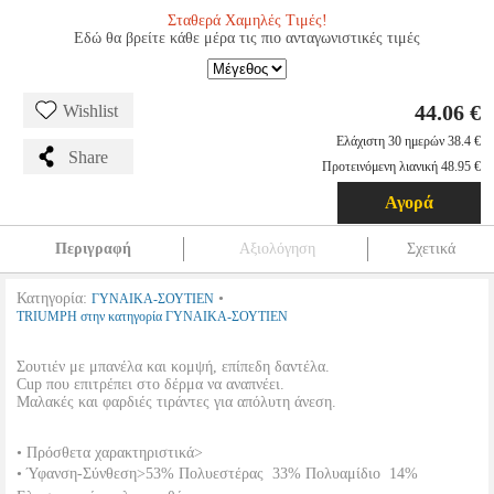
Σταθερά Χαμηλές Τιμές!
Εδώ θα βρείτε κάθε μέρα τις πιο ανταγωνιστικές τιμές
44.06 €
Wishlist
Ελάχιστη 30 ημερών 38.4 €
Share
Προτεινόμενη λιανική 48.95 €
Αγορά
Περιγραφή
Αξιολόγηση
Σχετικά
Κατηγορία:
•
ΓΥΝΑΙΚΑ-ΣΟΥΤΙΕΝ
TRIUMPH στην κατηγορία ΓΥΝΑΙΚΑ-ΣΟΥΤΙΕΝ
Σουτιέν με μπανέλα και κομψή, επίπεδη δαντέλα.
Cup που επιτρέπει στο δέρμα να αναπνέει.
Μαλακές και φαρδιές τιράντες για απόλυτη άνεση.
• Πρόσθετα χαρακτηριστικά>
• Ύφανση-Σύνθεση>53% Πολυεστέρας  33% Πολυαμίδιο  14%