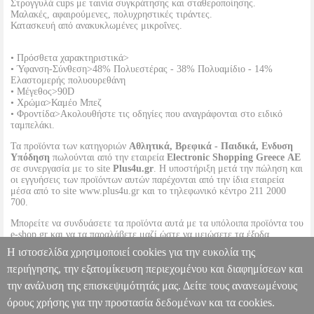
Στρογγυλά cups με ταινία συγκράτησης και σταθεροποίησης.
Μαλακές, αφαιρούμενες, πολυχρηστικές τιράντες.
Κατασκευή από ανακυκλωμένες μικροΐνες.
• Πρόσθετα χαρακτηριστικά>
• Ύφανση-Σύνθεση>48% Πολυεστέρας - 38% Πολυαμίδιο - 14%
Ελαστομερής πολυουρεθάνη
• Μέγεθος>90D
• Χρώμα>Καμέο Μπεζ
• Φροντίδα>Ακολουθήστε τις οδηγίες που αναγράφονται στο ειδικό
ταμπελάκι.
Τα προϊόντα των κατηγοριών
Αθλητικά, Βρεφικά - Παιδικά, Ενδυση
Υπόδηση
πωλούνται από την εταιρεία
Electronic Shopping Greece ΑΕ
σε συνεργασία με το site
Plus4u.gr
. Η υποστήριξη μετά την πώληση και
οι εγγυήσεις των προϊόντων αυτών παρέχονται από την ίδια εταιρεία
μέσα από το site www.plus4u.gr και το τηλεφωνικό κέντρο 211 2000
700.
Μπορείτε να συνδυάσετε τα προϊόντα αυτά με τα υπόλοιπα προϊόντα του
e-shop.gr και να τα παραλάβετε μαζί ώστε να μειώσετε τα έξοδα
αποστολής. Μπορείτε επίσης να παραλάβετε από οποιοδήποτε eshop
Η ιστοσελίδα χρησιμοποιεί cookies για την ευκολία της
point με μηδενικά έξοδα αποστολής ανεξαρτήτως ύψους παραγγελίας!
περιήγησης, την εξατομίκευση περιεχομένου και διαφημίσεων και
την ανάλυση της επισκεψιμότητάς μας. Δείτε τους ανανεωμένους
ΣΟΥΤΙΕΝ TRIUMPH PURE MICRO WDP ΚΑΜΕΟ ΜΠΕΖ (90D)
PL3.122273145
PL3.122273145
TRIUMPH
TRIUMPH
ΓΥΝΑΙΚΑ-
όρους χρήσης για την προστασία δεδομένων και τα cookies.