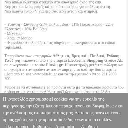
Νέα απαλά ελαστικά στοιχεία στο εσωτερικό άκρο της cup.
Κομψές και λείες ραφές κάτω από το στήθος για απόλυτη άνεση.
Νέα πλαϊνά τύπου V για περισσότερη άνεση και στήριξη.
• Ύφανση - Σύνθεση>51% Πολυαμίδιο - 11% Πολυεστέρας - 22%
Ελαστάνη - 16% Βαμβάκι
• Μέγεθος>
• Χρώμα>Μαύρο
• Φροντίδα>Ακολουθήστε τις οδηγίες που αναγράφονται στο ειδικό
ταμπελάκι.
Τα προϊόντα των κατηγοριών
Αθλητικά, Βρεφικά - Παιδικά, Ενδυση
Υπόδηση
πωλούνται από την εταιρεία
Electronic Shopping Greece ΑΕ
σε συνεργασία με το site
Plus4u.gr
. Η υποστήριξη μετά την πώληση και
οι εγγυήσεις των προϊόντων αυτών παρέχονται από την ίδια εταιρεία
μέσα από το site www.plus4u.gr και το τηλεφωνικό κέντρο 211 2000
700.
Μπορείτε να συνδυάσετε τα προϊόντα αυτά με τα υπόλοιπα προϊόντα του
e-shop.gr και να τα παραλάβετε μαζί ώστε να μειώσετε τα έξοδα
αποστολής. Μπορείτε επίσης να παραλάβετε από οποιοδήποτε eshop
Η ιστοσελίδα χρησιμοποιεί cookies για την ευκολία της
point με μηδενικά έξοδα αποστολής ανεξαρτήτως ύψους παραγγελίας!
περιήγησης, την εξατομίκευση περιεχομένου και διαφημίσεων και
την ανάλυση της επισκεψιμότητάς μας. Δείτε τους ανανεωμένους
ΣΟΥΤΙΕΝ TRIUMPH AMOURETTE WHP ΜΑΥΡΟ
PL3.122287329
PL3.122287329
TRIUMPH
TRIUMPH
ΓΥΝΑΙΚΑ-
όρους χρήσης για την προστασία δεδομένων και τα cookies.
ΣΟΥΤΙΕΝ
Κατηγορία: ΓΥΝΑΙΚΑ-ΣΟΥΤΙΕΝ
Πληροφορίες
Ρυθμίσεις
Απόρριψη
Αποδοχή