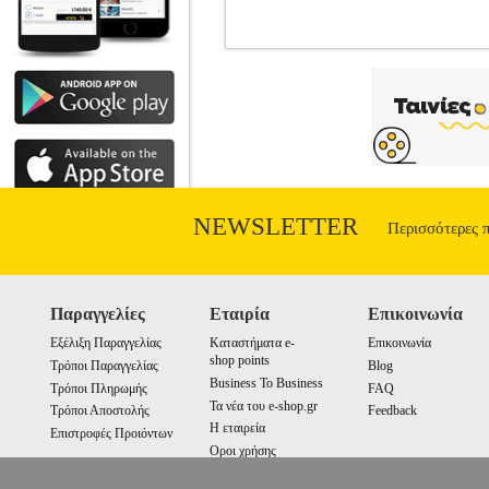
ΣΟΥΤΙΕΝ TRIUMPH AMOURETT
ΓΥΝΑΙΚΑ-ΣΟΥΤΙΕΝ •TRIUMPH στην κατη
πλέξη jacquard. Νέα απαλά ελαστικά στ
άνεση και στήριξη. • Ύφανσ
Φροντίδα>Ακολουθήστε τις οδηγίες που
πωλούνται από την εταιρεία Electro
προϊόντων αυτών παρέχονται από την ί
προϊόντα αυτά με τα υπόλοιπα προϊόντα 
οποιοδήποτε eshop point με μηδεν
NEWSLETTER
Περισσότερες 
Παραγγελίες
Εταιρία
Επικοινωνία
Εξέλιξη Παραγγελίας
Καταστήματα e-
Επικοινωνία
shop points
Τρόποι Παραγγελίας
Blog
Business To Business
Τρόποι Πληρωμής
FAQ
Τα νέα του e-shop.gr
Τρόποι Αποστολής
Feedback
Η εταιρεία
Επιστροφές Προιόντων
Οροι χρήσης
Cookies