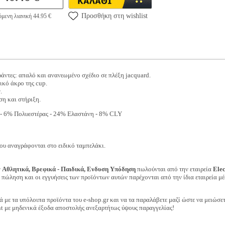
Προσθήκη στη wishlist
μενη λιανική 44.95 €
ιράντες: απαλό και ανανεωμένο σχέδιο σε πλέξη jacquard.
ικό άκρο της cup.
.
ση και στήριξη.
- 6% Πολυεστέρας - 24% Ελαστάνη - 8% CLY
ου αναγράφονται στο ειδικό ταμπελάκι.
ν
Αθλητικά, Βρεφικά - Παιδικά, Ενδυση Υπόδηση
πωλούνται από την εταιρεία
Ele
ν πώληση και οι εγγυήσεις των προϊόντων αυτών παρέχονται από την ίδια εταιρεία μέ
ά με τα υπόλοιπα προϊόντα του e-shop.gr και να τα παραλάβετε μαζί ώστε να μειώσε
t με μηδενικά έξοδα αποστολής ανεξαρτήτως ύψους παραγγελίας!