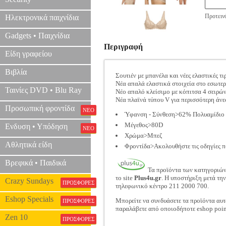
Προτεινό
Ηλεκτρονικά παιχνίδια
Gadgets • Παιχνίδια
Περιγραφή
Είδη γραφείου
Βιβλία
Σουτιέν με μπανέλα και νέες ελαστικές τ
Νέα απαλά ελαστικά στοιχεία στο εσωτερ
Ταινίες DVD • Blu Ray
Νέο απαλό κλείσιμο με κόπιτσα 4 σειρών
Νέα πλαϊνά τύπου V για περισσότερη άνε
Προσωπική φροντίδα
ΝΕΟ
Ύφανση - Σύνθεση>62% Πολυαμίδιο 
Μέγεθος>80D
Ενδυση • Υπόδηση
ΝΕΟ
Χρώμα>Μπεζ
Αθλητικά είδη
Φροντίδα>Ακολουθήστε τις οδηγίες π
Βρεφικά • Παιδικά
Τα προϊόντα των κατηγοριώ
το site
Plus4u.gr
. Η υποστήριξη μετά τη
Crazy Sundays
ΠΡΟΣΦΟΡΕΣ
τηλεφωνικό κέντρο 211 2000 700.
Eshop Specials
Μπορείτε να συνδυάσετε τα προϊόντα αυτ
ΠΡΟΣΦΟΡΕΣ
παραλάβετε από οποιοδήποτε eshop poin
Zen 10
ΠΡΟΣΦΟΡΕΣ