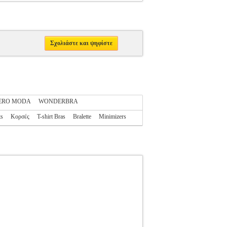
Σχολιάστε και ψηφίστε
ERO MODA
WONDERBRA
ts
Κορσές
T-shirt Bras
Bralette
Minimizers