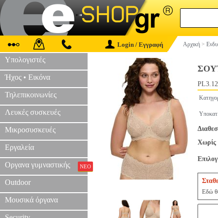
Login / Εγγραφή
Αρχική
>
Ενδυ
Υπολογιστές
ΣΟΥ
Ήχος • Εικόνα
PL3.12
Τηλεπικοινωνίες
Κατηγο
Λευκές συσκευές
Υποκατ
Διαθεσ
Μικροσυσκευές
Χωρίς 
Εργαλεία
Επιλο
Οργανα γυμναστικής
ΝΕΟ
Σταθ
Outdoor
Εδώ θα
Μουσικά όργανα
Security