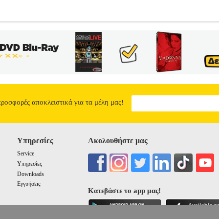
E W ΜΠΕΖ (80D)
PL3.122287210
PL3.122287210
TRIUMPH
TR
γορία ΓΥΝΑΙΚΑ-ΣΟΥΤΙΕΝ Σουτιέν με μπανέλα και νέες ελαστικές
οιχεία στο εσωτερικό άκρο της cup. Νέο απαλό κλείσιμο με κόπιτσα 
η - Σύνθεση>62% Πολυαμίδιο - 6% Πολυεστέρας - 24% Ελαστάνη -
 αναγράφονται στο ειδικό ταμπελάκι. Τα προϊόντα των κατηγοριών 
nic Shopping Greece ΑΕ σε συνεργασία με το site Plus4u.gr. Η υποστή
δια εταιρεία μέσα από το site www.plus4u.gr και το τηλεφωνικό κέν
του e-shop.gr και να τα παραλάβετε μαζί ώστε να μειώσετε τα έξοδα
ικά έξοδα αποστολής ανεξαρτήτως ύψους παραγγελίας!
ΣΟΥΤΙΕΝ TR
προσφορές αποκλειστικά για τα μέλη μας!
40.46
Υπηρεσίες
Ακολουθήστε μας
Service
Υπηρεσίες
Downloads
Εγγυήσεις
Κατεβάστε το app μας!