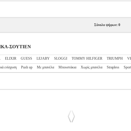
Σύνολο ψήφων: 0
ΝΑΙΚΑ-ΣΟΥΤΙΕΝ
A
ELIXIR
GUESS
LEJABY
SLOGGI
TOMMY HILFIGER
TRIUMPH
V
ιά ενίσχυση
Push up
Με μπανέλα
Μπουστάκια
Χωρίς μπανέλα
Strapless
Spor