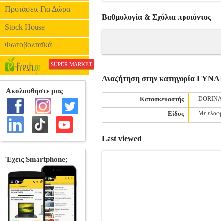
Προτάσεις Για Δώρα
Βαθμολογία & Σχόλια προιόντος
Stock House
Φωτοβολταϊκά
SUPER MARKET
Αναζήτηση στην κατηγορία ΓΥ
Κατασκευαστής
DORIN
Είδος
Με ελαφρ
Last viewed