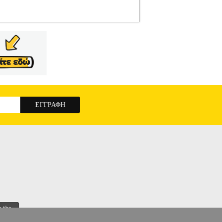
IUMPH
ΓΥΝΑΙΚΑ-ΣΟΥΤΙΕΝ
Κατηγορία:
 τιράντες: απαλό και ανανεωμένο σχέδιο σε
4 σειρών. Νέα πλαϊνά τύπου V για περισσότερη
 8% CLY• Μέγεθος>80D• Χρώμα>Μπεζ•
Αθλητικά, Βρεφικά - Παιδικά, Ενδυση Υπόδηση
ριξη μετά την πώληση και οι εγγυήσεις των
τρο 211 2000 700. Μπορείτε να συνδυάσετε τα
 αποστολής. Μπορείτε επίσης να παραλάβετε από
IUMPH AMOURETTE W ΜΠΕΖ (80D)