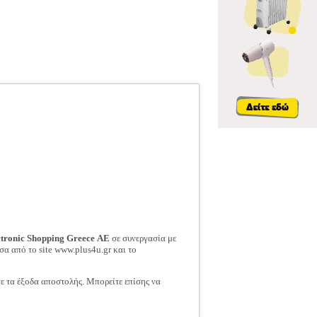
ctronic Shopping Greece ΑΕ
σε συνεργασία με
σα από το site www.plus4u.gr και το
τε τα έξοδα αποστολής. Μπορείτε επίσης να