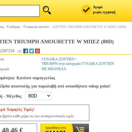
Αγορά
χωρίς εγγραφή
ση - Υπόδηση
>
Γυναικεία σουτιέν
>
ΣΟΥΤΙΕΝ TRIUMPH AMOURETTE W ΜΠΕΖ (80D)
ΤΙΕΝ TRIUMPH AMOURETTE W ΜΠΕΖ (80D)
2287210
ρία
ΓΥΝΑΙΚΑ-ΣΟΥΤΙΕΝ
•
TRIUMPH στην κατηγορία ΓΥΝΑΙΚΑ-ΣΟΥΤΙΕΝ
ηγορία
ΜΕ ΜΠΑΝΕΛΑ
ιμότητα: Κατόπιν παραγγελίας
έξοδα αποστολής για παραλαβή από οποιοδήποτε eshop point!
γή - Μέγεθος
ερά Χαμηλές Τιμές!
 βρείτε κάθε μέρα τις πιο ανταγωνιστικές τιμές
40.46 €