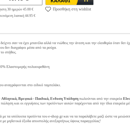
Προσθήκη στη wishlist
ιστη 30 ημερών 45.00 €
εινόμενη λιανική 44.95 €
δείχνει σαν να έχει μπανέλα αλλά να νιώθεις την άνεση και την ελευθερία όταν δεν έχ
ου δεν διαγράφει μέσα από τα ρούχα.
το στήθος.
0% Ελαστομερής πολυουρεθάνη
ου αναγράφονται στο ειδικό ταμπελάκι.
ν
Αθλητικά, Βρεφικά - Παιδικά, Ενδυση Υπόδηση
πωλούνται από την εταιρεία
Ele
ν πώληση και οι εγγυήσεις των προϊόντων αυτών παρέχονται από την ίδια εταιρεία μέ
ά με τα υπόλοιπα προϊόντα του e-shop.gr και να τα παραλάβετε μαζί ώστε να μειώσε
t με μηδενικά έξοδα αποστολής ανεξαρτήτως ύψους παραγγελίας!