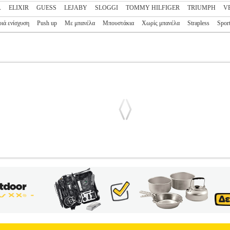
A
ELIXIR
GUESS
LEJABY
SLOGGI
TOMMY HILFIGER
TRIUMPH
V
ιά ενίσχυση
Push up
Με μπανέλα
Μπουστάκια
Χωρίς μπανέλα
Strapless
Spor
 CHARM N03 ΜΠΕΖ
PL3.122220710
PL3.122220710
TRIUMPH
ηγορία ΓΥΝΑΙΚΑ-ΣΟΥΤΙΕΝ Νέο, φυσικό σουτιέν, σχεδιασμένο για
ταν δεν έχει. Απαλή αίσθηση και λεία δαντελένια cupπου δεν διαγρά
α χαρακτηριστικά>• Ύφανση-Σύνθεση>70% Πολυαμίδιο 30% Ελαστομ
 αναγράφονται στο ειδικό ταμπελάκι. Τα προϊόντα των κατηγοριών 
nic Shopping Greece ΑΕ σε συνεργασία με το site Plus4u.gr. Η υποστή
δια εταιρεία μέσα από το site www.plus4u.gr και το τηλεφωνικό κέν
του e-shop.gr και να τα παραλάβετε μαζί ώστε να μειώσετε τα έξοδα