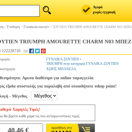
Αγορά
χωρίς εγγραφή
ση - Υπόδηση
>
Γυναικεία σουτιέν
>
ΣΟΥΤΙΕΝ TRIUMPH AMOURETTE CHARM N03 ΜΠΕ
ΟΥΤΙΕΝ TRIUMPH AMOURETTE CHARM N03 ΜΠΕΖ
.122220710
ηγορία
ΓΥΝΑΙΚΑ-ΣΟΥΤΙΕΝ
•
TRIUMPH στην κατηγορία ΓΥΝΑΙΚΑ-ΣΟΥΤΙΕΝ
κατηγορία
ΧΩΡΙΣ ΜΠΑΝΕΛΑ
θεσιμότητα: Αμεσα διαθέσιμο για online παραγγελία
ίς έξοδα αποστολής για παραλαβή από οποιοδήποτε eshop point!
ιλογή - Μέγεθος
ταθερά Χαμηλές Τιμές!
ώ θα βρείτε κάθε μέρα τις πιο ανταγωνιστικές τιμές
40.46 €