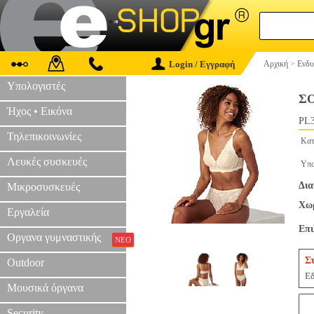
Login / Εγγραφή
Αρχική
>
Ενδυ
Υπολογιστές
Σ
Ήχος • Εικόνα
PL3
Τηλεπικοινωνίες
Κατ
Λευκές συσκευές
Υπο
Δια
Μικροσυσκευές
Χωρ
Εργαλεία
Επ
Οργανα γυμναστικής
ΝΕΟ
Σ
Outdoor
Εδ
Μουσικά όργανα
Security