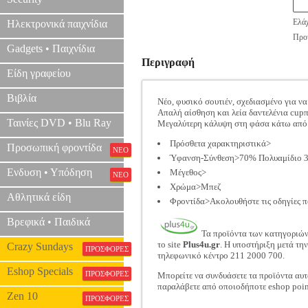
Ελάχ
Ηλεκτρονικά παιχνίδια
Προτ
Gadgets • Παιχνίδια
Περιγραφή
Είδη γραφείου
Βιβλία
Νέο, φυσικό σουτιέν, σχεδιασμένο για να 
Απαλή αίσθηση και λεία δαντελένια cupπ
Ταινίες DVD • Blu Ray
Μεγαλύτερη κάλυψη στη φάσα κάτω από 
Πρόσθετα χαρακτηριστικά>
Προσωπική φροντίδα
ΝΕΟ
Ύφανση-Σύνθεση>70% Πολυαμίδιο 3
Ενδυση • Υπόδηση
Μέγεθος>
ΝΕΟ
Χρώμα>Μπεζ
Αθλητικά είδη
Φροντίδα>Ακολουθήστε τις οδηγίες π
Βρεφικά • Παιδικά
Τα προϊόντα των κατηγοριώ
το site
Plus4u.gr
. Η υποστήριξη μετά τη
Crazy Sundays
ΠΡΟΣΦΟΡΕΣ
τηλεφωνικό κέντρο 211 2000 700.
Eshop Specials
ΠΡΟΣΦΟΡΕΣ
Μπορείτε να συνδυάσετε τα προϊόντα αυτ
παραλάβετε από οποιοδήποτε eshop poin
Zen 10
ΠΡΟΣΦΟΡΕΣ