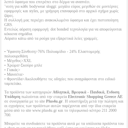
λεπτό ύφασμα που επιτρέπει στο δέρμα να αναπνέει.
’νεση για κάθε bodywear sloggi: μεγάλο εύρος μεγεθών σε μοντέρνες
εφαρμογές και styles, με γρήγορη επαναφορά στο αρχικό σχήμα χωρίς
ζάρες.
Η συλλογή μας περιέχει ανακυκλωμένο ύφασμα και έχει πιστοποίηση
GRS.
Εντελώς αόρατη εφαρμογή: dot bonded τεχνολογία για να αποφεύγονται
κόκκινα σημάδια.
Αόρατο κάτω από τα ρούχα για εξαιρετικά λείες γραμμές.
• Ύφανση-Σύνθεση>76% Πολυαμίδιο - 24% Ελαστομερής
πολυουρεθάνη
• Μέγεθος>XXL
• Χρώμα>Σκούρο μπλε
• Γιακάς>
• Μανσέτα>
• Φροντίδα>Ακολουθήστε τις οδηγίες που αναγράφονται στο ειδικό
ταμπελάκι.
Τα προϊόντα των κατηγοριών
Αθλητικά, Βρεφικά - Παιδικά, Ενδυση
Υπόδηση
πωλούνται από την εταιρεία
Electronic Shopping Greece ΑΕ
σε συνεργασία με το site
Plus4u.gr
. Η υποστήριξη μετά την πώληση και
οι εγγυήσεις των προϊόντων αυτών παρέχονται από την ίδια εταιρεία
μέσα από το site www.plus4u.gr και το τηλεφωνικό κέντρο 211 2000
700.
Μπορείτε να συνδυάσετε τα προϊόντα αυτά με τα υπόλοιπα προϊόντα του