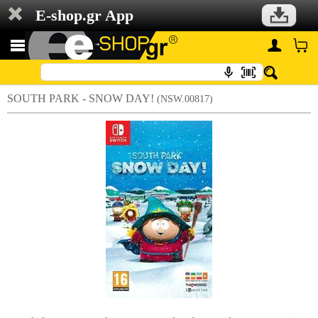
E-shop.gr App
SOUTH PARK - SNOW DAY!
(NSW.00817)