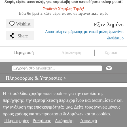
Χωρίς έξοδα αποστολής για παραλαβή από οποιοδήποτε eshop point!
Σταθερά Χαμηλές Τιμές!
Εδώ θα βρείτε κάθε μέρα τις πιο ανταγωνιστικές τιμές
Εξαντλημένο
Wishlist
Αποστολή ενημέρωσης με email μόλις ξαναγίνει
Share
διαθέσιμο
Περιγραφή
Αξιολόγηση
Σχετικά
SOUTH PARK - SNOW DAY!
NSW.00817
NSW.00817
-
-
GAMES
SOUTH PARK - SNOW DAY!
0
Πληροφορίες & Υπηρεσίες >
Η ιστοσελίδα χρησιμοποιεί cookies για την ευκολία της
περιήγησης, την εξατομίκευση περιεχομένου και διαφημίσεων και
την ανάλυση της επισκεψιμότητάς μας. Δείτε τους ανανεωμένους
όρους χρήσης για την προστασία δεδομένων και τα cookies.
Πληροφορίες
Ρυθμίσεις
Απόρριψη
Αποδοχή