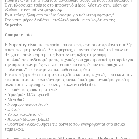
Πρόκειτια για ένα ψηλόμεσο, μονόχρωμο σορτς με κανονική εφαρμογή.
Έχει κλασσικές τσέπες στο μπροστινό μέρος, λάστιχο στην μέση και
κλείνει με κουμπί και φερμουάρ.
Εχει επίσης ζώνη από το ίδιο ύφασμα για καλύτερη εφαρμογή.
Στο κάτω μέρος διαθέτει μεταλλικό patch με το λογότυπο της
Superdry
.
Company info
Η
Superdry
είναι μια εταιρεία που επικεντρώνεται σε προϊόντα υψηλής
ποιότητας με μοναδικές λεπτομέρειες, εμπνευσμένα από το Ιαπωνικό
design σε συνδυασμό με τις Βρετανικές αξίες στην ραφή.
Τα υλικά σε συνδυασμό με τις τεχνικές που χρησιμοποιεί η εταιρεία για
την ύφανση των ρούχων είναι τέτοια που επιτρέπουν στα ρούχα να
"παλιώνουν" με έναν μοναδικό αυθεντικό τρόπο.
Είναι αυτή η αυθεντικότητα στα σχέδια και στις τεχνικές που έκανε την
εταιρεία μέσα σε πολύ σύντομο χρονικό διάστημα παγκόσμια γνωστή
αλλά και την αγαπημένη επιλογή πολλών celebrities.
• Πρόσθετα χαρακτηριστικά>
• Ύφασμα>100% Lyocell
• Μέγεθος>
• Νούμερο παπουτσιού>
• Είδος>
• Υλικό κατασκευής>
• Χρώμα>Μαύρο (Black)
• Φροντίδα>Ακολουθήστε τις οδηγίες που αναγράφονται στο ειδικό
ταμπελάκι.
Τα προϊόντα των κατηγοριών
Αθλητικά, Βρεφικά - Παιδικά, Ενδυση