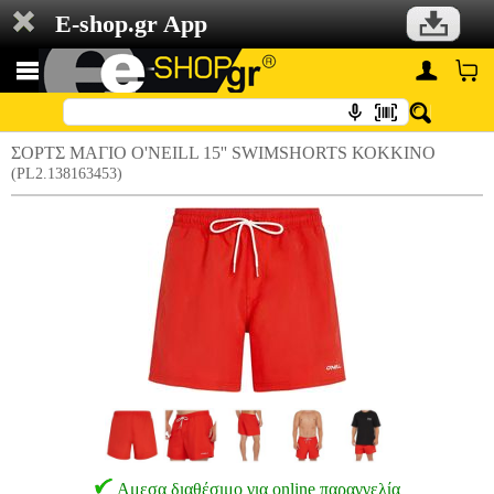
E-shop.gr App
ΣΟΡΤΣ ΜΑΓΙΟ O'NEILL 15'' SWIMSHORTS ΚΟΚΚΙΝΟ
(PL2.138163453)
Αμεσα διαθέσιμο για online παραγγελία