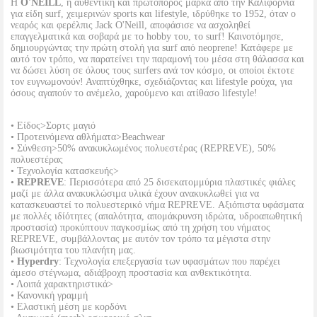
Η
O'NEILL
, η αυθεντική και πρωτοπόρος μάρκα απο την Καλιφόρνια
για είδη surf, χειμερινών sports και lifestyle, ιδρύθηκε το 1952, όταν ο
νεαρός και φερέλπις Jack O'Neill, αποφάσισε να ασχοληθεί
επαγγελματικά και σοβαρά με το hobby του, το surf! Καινοτόμησε,
δημιουργώντας την πρώτη στολή για surf από neoprene! Κατάφερε με
αυτό τον τρόπο, να παρατείνει την παραμονή του μέσα στη θάλασσα και
να δώσει λύση σε όλους τους surfers ανά τον κόσμο, οι οποίοι έκτοτε
τον ευγνωμονούν! Αναπτύχθηκε, σχεδιάζοντας και lifestyle ρούχα, για
όσους αγαπούν το ανέμελο, χαρούμενο και ατίθασο lifestyle!
• Είδος>Σορτς μαγιό
• Προτεινόμενα αθλήματα>Beachwear
• Σύνθεση>50% ανακυκλωμένος πολυεστέρας (REPREVE), 50%
πολυεστέρας
• Τεχνολογία κατασκευής>
•
REPREVE
: Περισσότερα από 25 δισεκατομμύρια πλαστικές φιάλες
μαζί με άλλα ανακυκλώσιμα υλικά έχουν ανακυκλωθεί για να
κατασκευαστεί το πολυεστερικό νήμα REPREVE. Αξιόπιστα υφάσματα
με πολλές ιδίότητες (απαλότητα, απομάκρυνση ιδρώτα, υδροαπωθητική
προστασία) προκύπτουν παγκοσμίως από τη χρήση του νήματος
REPREVE, συμβάλλοντας με αυτόν τον τρόπο τα μέγιστα στην
βιωσιμότητα του πλανήτη μας.
•
Hyperdry
: Τεχνολογία επεξεργασία των υφασμάτων που παρέχει
άμεσο στέγνωμα, αδιάβροχη προστασία και ανθεκτικότητα.
• Λοιπά χαρακτηριστικά>
• Κανονική γραμμή
• Ελαστική μέση με κορδόνι