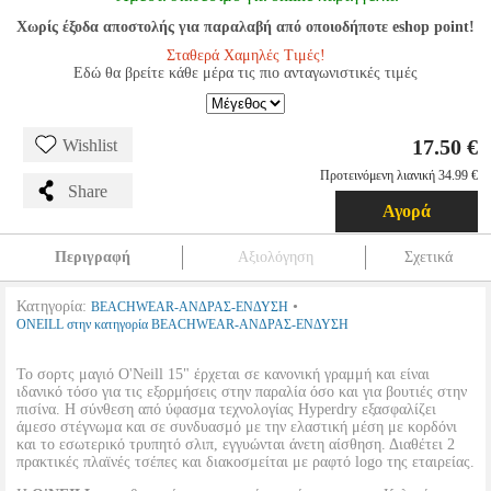
Χωρίς έξοδα αποστολής για παραλαβή από οποιοδήποτε eshop point!
Σταθερά Χαμηλές Τιμές!
Εδώ θα βρείτε κάθε μέρα τις πιο ανταγωνιστικές τιμές
17.50 €
Wishlist
Προτεινόμενη λιανική 34.99 €
Share
Αγορά
Περιγραφή
Αξιολόγηση
Σχετικά
Κατηγορία:
•
BEACHWEAR-ΑΝΔΡΑΣ-ΕΝΔΥΣΗ
ONEILL στην κατηγορία BEACHWEAR-ΑΝΔΡΑΣ-ΕΝΔΥΣΗ
Το σορτς μαγιό O'Neill 15" έρχεται σε κανονική γραμμή και είναι
ιδανικό τόσο για τις εξορμήσεις στην παραλία όσο και για βουτιές στην
πισίνα. Η σύνθεση από ύφασμα τεχνολογίας Hyperdry εξασφαλίζει
άμεσο στέγνωμα και σε συνδυασμό με την ελαστική μέση με κορδόνι
και το εσωτερικό τρυπητό σλιπ, εγγυώνται άνετη αίσθηση. Διαθέτει 2
πρακτικές πλαϊνές τσέπες και διακοσμείται με ραφτό logo της εταιρείας.