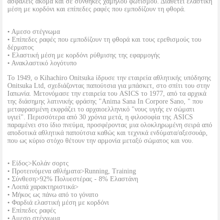
ασφαλείς ακόμα και σε συνθήκες χαμηλού φωτισμού. Διαθέτει ελαστική
μέση με κορδόνι και επίπεδες ραφές που εμποδίζουν τη φθορά.
• Αμεσο στέγνωμα
• Επίπεδες ραφές που εμποδίζουν τη φθορά και τους ερεθισμούς του
δέρματος
• Ελαστική μέση με κορδόνι ρύθμισης της εφαρμογής
• Ανακλαστικό λογότυπο
Το 1949, ο Kihachiro Onitsuka ίδρυσε την εταιρεία αθλητικής υπόδησης
Onitsuka Ltd, σχεδιάζοντας παπούτσια για μπάσκετ, στο σπίτι του στην
Ιαπωνία. Μετονόμασε την εταιρεία του ASICS το 1977, από τα αρχικά
της διάσημης λατινικής φράσης "Anima Sana In Corpore Sano, " που
μεταφρασμένη εκφράζει το αρχαιοελληνικό "νους υγιής εν σώματι
υγιεί". Περισσότερα από 30 χρόνια μετά, η φιλοσοφία της ASICS
παραμένει στο ίδιο πνεύμα, προσφέροντας μια ολοκληρωμένη σειρά από
αποδοτικά αθλητικά παπούτσια καθώς και τεχνικά ενδύματα/αξεσουάρ,
που ως κύριο στόχο θέτουν την αρμονία μεταξύ σώματος και νου.
• Είδος>Κολάν σορτς
• Προτεινόμενα αθλήματα>Running, Training
• Σύνθεση>92% Πολυεστέρας - 8% Ελαστάνη
• Λοιπά χαρακτηριστικά>
• Μήκος ως πάνω από το γόνατο
• Φαρδιά ελαστική μέση με κορδόνι
• Επίπεδες ραφές
• Αμεσο στέγνωμα