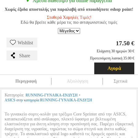
Αμεσα διαθέσιμο για online παραγγελία
Χωρίς έξοδα αποστολής για παραλαβή από οποιοδήποτε eshop point!
Σταθερά Χαμηλές Τιμές!
Εδώ θα βρείτε κάθε μέρα τις πιο ανταγωνιστικές τιμές
17.50 €
Wishlist
Ελάχιστη 30 ημερών 30 €
Share
Προτεινόμενη λιανική 35.00 €
Αγορά
Περιγραφή
Αξιολόγηση
Σχετικά
Κατηγορία:
•
RUNNING-ΓΥΝΑΙΚΑ-ΕΝΔΥΣΗ
ASICS στην κατηγορία RUNNING-ΓΥΝΑΙΚΑ-ΕΝΔΥΣΗ
Το γυναικείο σορτς-κολάν για τρέξιμο Core Sprinter από την ASICS,
κατασκευάζεται από ανάλαφρο, πλεκτό ύφασμα με βελτιωμένη
ελαστικότητα για άνετη κίνηση στην προπόνησή σας. Παρέχει εξαιρετική
διαχείριση της υγρασίας, τηρώντας το σώμα στεγνό και άνετο καθώς
τρέχετε. Το ανακλαστικό spiral logo καθιστά τις δρομείς ορατές και