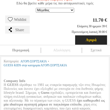
Εδώ θα βρείτε κάθε μέρα τις πιο ανταγωνιστικές τιμές
11.70 €
Wishlist
Ελάχιστη 30 ημερών 39 €
Share
Προτεινόμενη λιανική 39.00 €
Αγορά
Περιγραφή
Αξιολόγηση
Σχετικά
Κατηγορία:
•
ΑΓΟΡΙ-ΣΟΡΤΣΑΚΙΑ
GUESS KIDS στην κατηγορία ΑΓΟΡΙ-ΣΟΡΤΣΑΚΙΑ
Company Info
Η
GUESS
ιδρύθηκε το 1981 ως εταιρεία παραγωγής τζιν στις Ηνωμένες
Πολιτείες και έκτοτε έχει εξελιχθεί με επιτυχία σε ένα διεθνούς φήμης
lifestyle brand. Σήμερα, η
Guess
σχεδιάζει, εμπορεύεται και διανέμει
πλήρη συλλογή γυναικείων, ανδρικών και παιδικών ενδυμάτων καθώς
και αξεσουάρ. Με το πέρασμα των ετών, η GUESS
έχει καθιερωθεί ως
μία ιδιαίτερα αγαπητή μάρκα σε παγκόσμιο επίπεδο
, χάρη στις
επιτυχημένες διαφημιστικές καμπάνιες που έχει κατά καιρούς