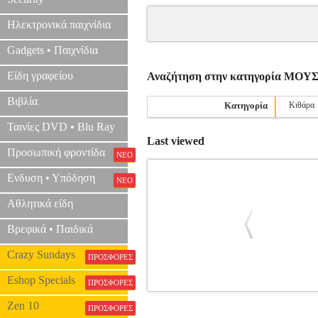
Ηλεκτρονικά παιχνίδια
Gadgets • Παιχνίδια
Είδη γραφείου
Αναζήτηση στην κατηγορία ΜΟ
Βιβλία
Κατηγορία
Κιθάρα
Ταινίες DVD • Blu Ray
Last viewed
Προσωπική φροντίδα
ΝΕΟ
Ενδυση • Υπόδηση
ΝΕΟ
Αθλητικά είδη
Βρεφικά • Παιδικά
Crazy Sundays
ΠΡΟΣΦΟΡΕΣ
Eshop Specials
ΠΡΟΣΦΟΡΕΣ
SOR FERNANDO - MINUETTO (SON
Zen 10
ΠΡΟΣΦΟΡΕΣ