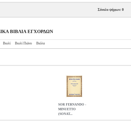
Σύνολο ψήφων: 0
ΥΣΙΚΑ ΒΙΒΛΙΑ ΕΓΧΟΡΔΩΝ
Βιολί
Βιολί Πιάνο
Βιόλα
SOR FERNANDO -
MINUETTO
(SONAT...
ATA OP. 22)
MSC.600779
MSC.600779
UNIVERSAL EDITION
ΕΓΧΟΡΔΩΝ
SOR FERNANDO - MINUETTO (SONATA OP. 