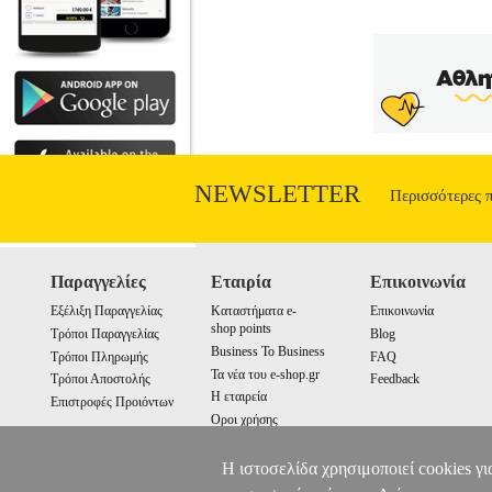
NEWSLETTER
Περισσότερες 
Παραγγελίες
Εταιρία
Επικοινωνία
Εξέλιξη Παραγγελίας
Καταστήματα e-
Επικοινωνία
shop points
Τρόποι Παραγγελίας
Blog
Business To Business
Τρόποι Πληρωμής
FAQ
Τα νέα του e-shop.gr
Τρόποι Αποστολής
Feedback
Η εταιρεία
Επιστροφές Προιόντων
Οροι χρήσης
Cookies
Η ιστοσελίδα χρησιμοποιεί cookies γι