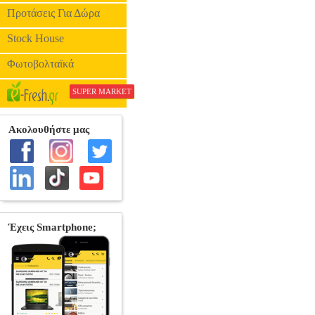
Προτάσεις Για Δώρα
Stock House
Φωτοβολταϊκά
SUPER MARKET