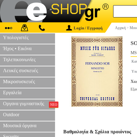
Login / Εγγραφή
Αρχική
>
Μουσ
Υπολογιστές
SO
Ήχος • Εικόνα
MS
Τηλεπικοινωνίες
Κατ
Λευκές συσκευές
Υπο
Μικροσυσκευές
Χωρ
Εξα
Εργαλεία
Οργανα γυμναστικής
ΝΕΟ
Outdoor
Μουσικά όργανα
Βαθμολογία & Σχόλια προιόντος
Security