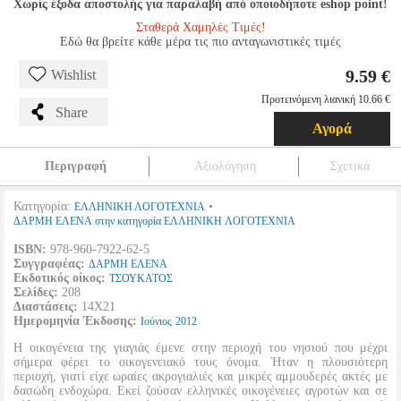
Χωρίς έξοδα αποστολής για παραλαβή από οποιοδήποτε eshop point!
Σταθερά Χαμηλές Τιμές!
Εδώ θα βρείτε κάθε μέρα τις πιο ανταγωνιστικές τιμές
9.59 €
Wishlist
Προτεινόμενη λιανική 10.66 €
Share
Αγορά
Περιγραφή
Αξιολόγηση
Σχετικά
Κατηγορία:
•
ΕΛΛΗΝΙΚΗ ΛΟΓΟΤΕΧΝΙΑ
ΔΑΡΜΗ ΕΛΕΝΑ στην κατηγορία ΕΛΛΗΝΙΚΗ ΛΟΓΟΤΕΧΝΙΑ
ISBN:
978-960-7922-62-5
Συγγραφέας:
ΔΑΡΜΗ ΕΛΕΝΑ
Εκδοτικός οίκος:
ΤΣΟΥΚΑΤΟΣ
Σελίδες:
208
Διαστάσεις:
14Χ21
Ημερομηνία Έκδοσης:
Ιούνιος
2012
H οικογένεια της γιαγιάς έμενε στην περιοχή του νησιού που μέχρι
σήμερα φέρει το οικογενειακό τους όνομα. Ήταν η πλουσιότερη
περιοχή, γιατί είχε ωραίες ακρογιαλιές και μικρές αμμουδερές ακτές με
δασώδη ενδοχώρα. Eκεί ζούσαν ελληνικές οικογένειες αγροτών και σε